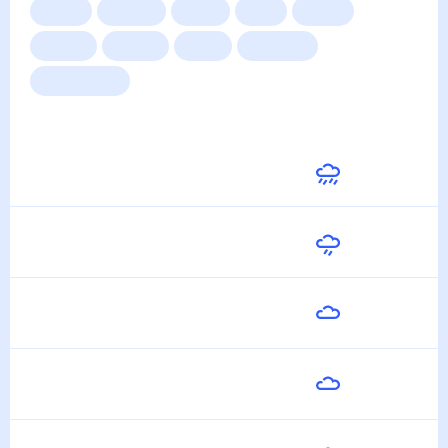
Сейчас
Сегодня
Завтра
3 дня
Неделя
10 дней
14 дней
Месяц
Выходные
Для садовода
Погода на неделю
Завтра
27
°
20
°
9 Августа
Понедельник
27
°
18
°
10 Августа
Вторник
29
°
18
°
11 Августа
Среда
30
°
17
°
12 Августа
Четверг