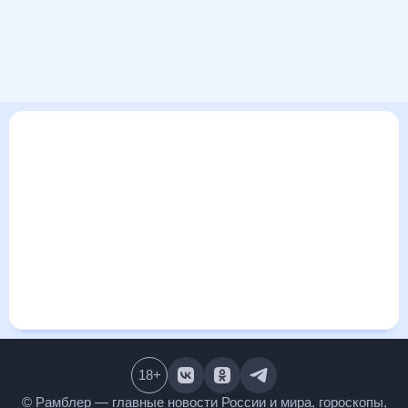
В этом разделе представлена общая информация о погоде
в Шедоке на ближайшие дни: сегодня, завтра, неделю.
Найти более подробные данные о том, будет ли
изменяться температура за сегодняшний день, а также
узнать прогноз осадков и т.д., можно на странице
соответствующего дня. Подробный прогноз погоды
окажется полезен метеозависимым людям, потому что его
дополняют сведения о перепадах давления, влажности и
прочие погодные данные. С помощью данных на «Рамблер/
погоде» легко узнать информацию о длительности
светового дня. Подробный прогноз погоды в Шедоке,
Краснодарский край, Россия, предоставлен партнерским
сайтом.