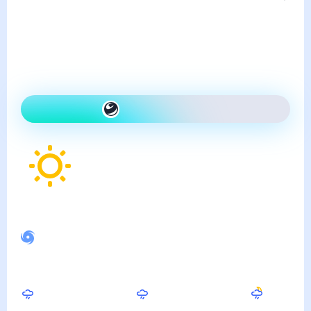
суббота, 8 августа
Сегодня гораздо теплее,
чем вчера и ясно
Как одеться сегодня
28
°
Ощущается как
31
°
Спокойное магнитное поле
Днём
Вечером
Ночью
31
°
26
°
20
°