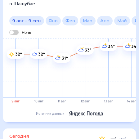
в Шашубае
9 авг
–
9 сен
Янв
Фев
Мар
Апр
Май
И
Ночь
34°
34°
33°
32°
32°
31°
9 авг
10 авг
11 авг
12 авг
13 авг
14 авг
Источник данных
Сегодня