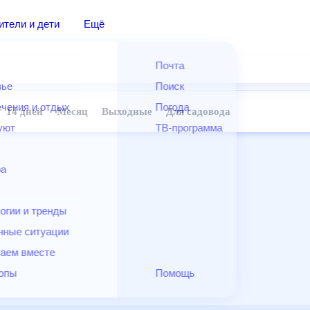
дители и дети
Ещё
Почта
овье
Поиск
лечения и отдых
Погода
ней
14 дней
Месяц
Выходные
Для садовода
и уют
ТВ-программа
т
ера
ологии и тренды
енные ситуации
егаем вместе
скопы
Помощь