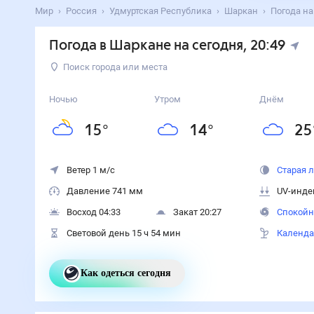
Мир
Россия
Удмуртская Республика
Шаркан
Погода на
Погода в Шаркане на сегодня
, 20:49
Поиск города или места
Ночью
Утром
Днём
15
°
14
°
25
Ветер 1 м/с
Старая 
Давление 741 мм
UV-инде
Восход 04:33
Закат 20:27
Спокойн
Световой день 15 ч 54 мин
Календа
Как одеться сегодня