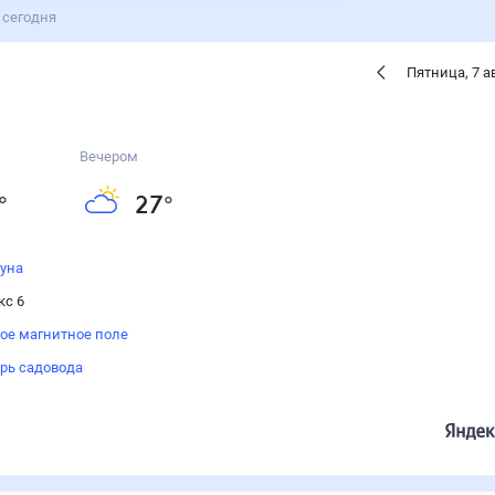
 сегодня
Пятница
,
7
а
Вечером
°
27
°
луна
кс 6
ое магнитное поле
рь садовода