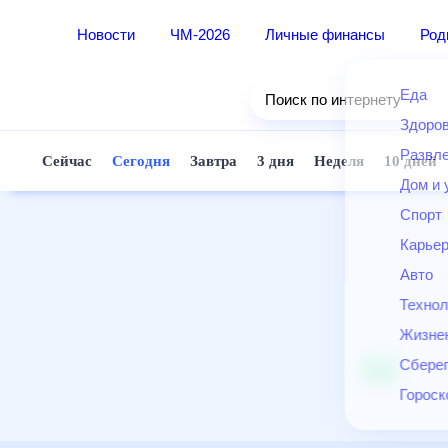
Новости
ЧМ-2026
Личные финансы
Ро
Еда
Поиск по интернету
Здор
Разв
Сейчас
Сегодня
Завтра
3 дня
Неделя
10 д
Дом 
Спор
Карь
Авто
Техн
Жизн
Сбер
Горо