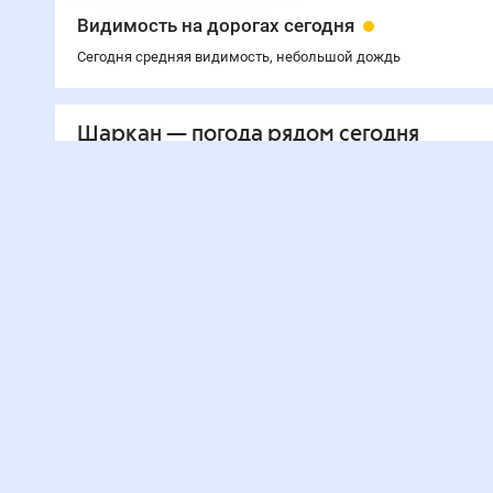
Видимость на дорогах сегодня
Сегодня средняя видимость, небольшой дождь
Шаркан
— погода рядом
сегодня
24
°
Ижевск
22
°
Глазов
23
°
Чайковский
23
°
Воткинск
24
°
Сарапул
23
°
Оса