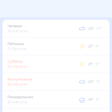
Четверг
20
°
10
°
20 Августа
Пятница
21
°
9
°
21 Августа
Суббота
21
°
9
°
22 Августа
Воскресенье
20
°
9
°
23 Августа
Понедельник
19
°
9
°
24 Августа