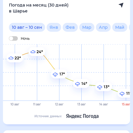
Погода на месяц (30 дней)
в Шарье
10 авг
–
10 сен
Янв
Фев
Мар
Апр
Май
Ночь
24°
22°
17°
14°
13°
11°
10 авг
11 авг
12 авг
13 авг
14 авг
15 авг
Источник данных