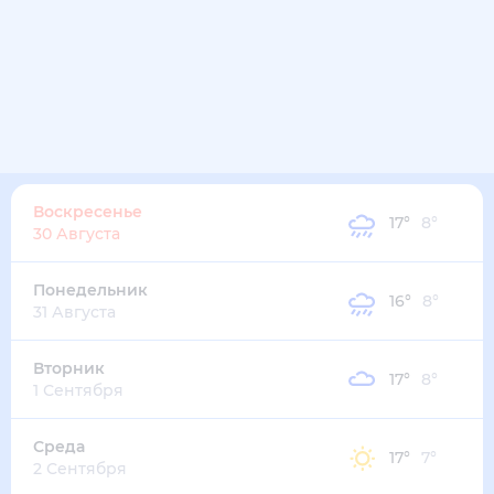
Воскресенье
17
°
8
°
30 Августа
Понедельник
16
°
8
°
31 Августа
Вторник
17
°
8
°
1 Сентября
Среда
17
°
7
°
2 Сентября