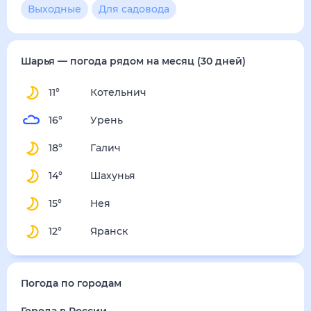
Выходные
Для садовода
Шарья
— погода рядом
на месяц (30 дней)
11
°
Котельнич
16
°
Урень
18
°
Галич
14
°
Шахунья
15
°
Нея
12
°
Яранск
Погода по городам