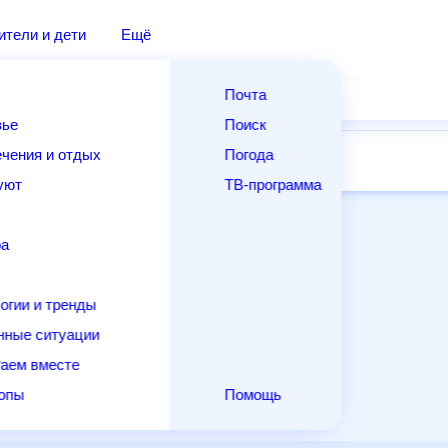
дители и дети
Ещё
Почта
овье
Поиск
лечения и отдых
Погода
ней
14 дней
Месяц
Выходные
Для садовода
и уют
ТВ-программа
т
ера
ологии и тренды
енные ситуации
егаем вместе
скопы
Помощь