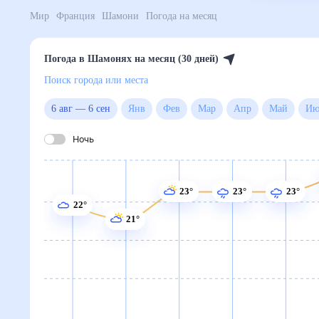
Мир
Франция
Шамони
Погода на месяц
Погода в Шамонях на месяц (30 дней)
Поиск города или места
6 авг
—
6 сен
Янв
Фев
Мар
Апр
Май
Ночь
23°
23°
23°
22°
21°