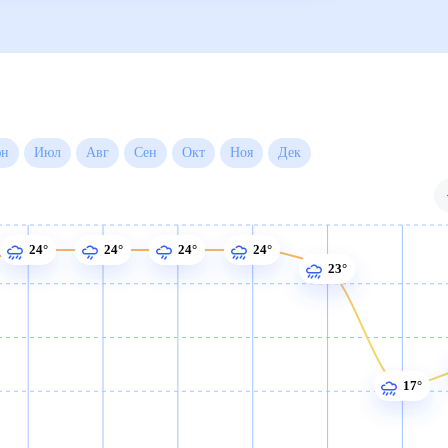
Июн
Июл
Авг
Сен
Окт
Ноя
Дек
24°
24°
24°
24°
23°
17°