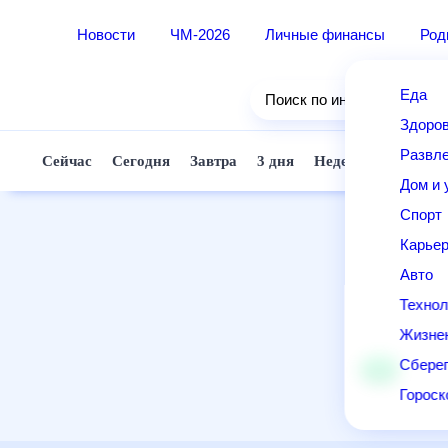
Новости
ЧМ-2026
Личные финансы
Ро
Еда
Поиск по интернету
Здор
Разв
Сейчас
Сегодня
Завтра
3 дня
Неделя
10 д
Дом 
Спор
Карь
Авто
Техн
Жизн
Сбер
Горо