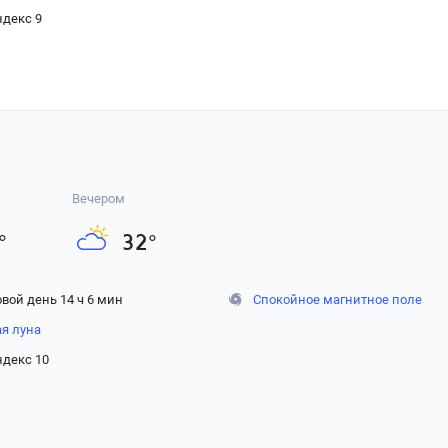
ндекс 9
Вечером
°
32
°
вой день 14 ч 6 мин
Спокойное магнитное поле
ая луна
ндекс 10