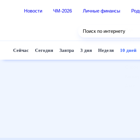
Новости
ЧМ-2026
Личные финансы
Ро
Еда
Поиск по интернету
Здор
Разв
Сейчас
Сегодня
Завтра
3 дня
Неделя
10 д
Дом 
Спор
Карь
Авто
Техн
Жизн
Сбер
Горо