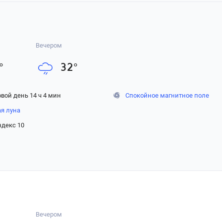
Вечером
°
32
°
вой день 14 ч 4 мин
Спокойное магнитное поле
ая луна
ндекс 10
Вечером