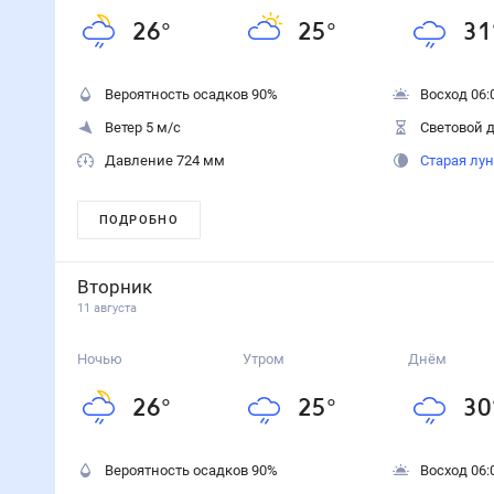
26
°
25
°
31
Вероятность осадков
90
%
Восход 06:
Ветер 5 м/с
Световой д
Давление 724 мм
Старая лу
ПОДРОБНО
Вторник
11 августа
Ночью
Утром
Днём
26
°
25
°
30
Вероятность осадков
90
%
Восход 06: