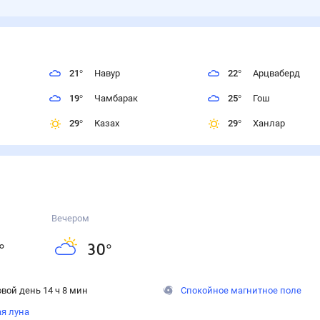
21
°
Навур
22
°
Арцваберд
19
°
Чамбарак
25
°
Гош
29
°
Казах
29
°
Ханлар
Вечером
°
30
°
вой день 14 ч 8 мин
Спокойное магнитное поле
ая луна