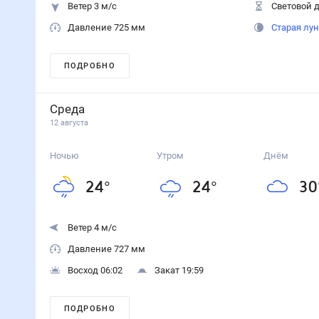
Ветер 3 м/с
Световой д
Давление 725 мм
Старая лу
ПОДРОБНО
Среда
12 августа
Ночью
Утром
Днём
24
°
24
°
30
Ветер 4 м/с
Давление 727 мм
Восход 06:02
Закат 19:59
ПОДРОБНО