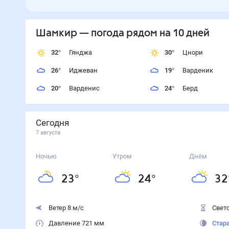
Шамкир
— погода рядом
на 10 дней
32
°
Гянджа
30
°
Цнори
26
°
Иджеван
19
°
Варденик
20
°
Варденис
24
°
Берд
Сегодня
7 августа
Ночью
Утром
Днём
23
°
24
°
32
Ветер 8 м/с
Свето
Давление 721 мм
Стар