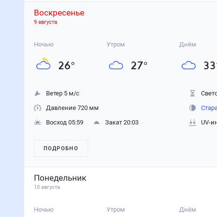
Воскресенье
9 августа
Ночью
Утром
Днём
26
°
27
°
33
Ветер 5 м/с
Свето
Давление 720 мм
Стар
Восход 05:59
Закат 20:03
UV-и
ПОДРОБНО
Понедельник
10 августа
Ночью
Утром
Днём