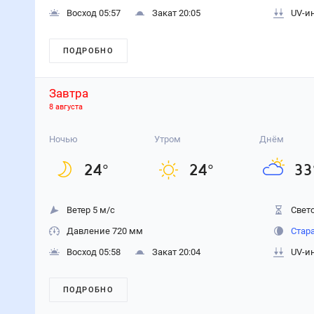
Восход 05:57
Закат 20:05
UV-и
ПОДРОБНО
Завтра
8 августа
Ночью
Утром
Днём
24
°
24
°
33
Ветер 5 м/с
Свето
Давление 720 мм
Стар
Восход 05:58
Закат 20:04
UV-и
ПОДРОБНО