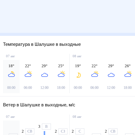
Температура в Шалушке в выходные
07 авг
08 авг
18
°
22
°
29
°
25
°
19
°
22
°
29
°
26
°
00:00
06:00
12:00
18:00
00:00
06:00
12:00
18:00
Ветер в Шалушке в выходные, м/с
07 авг
08 авг
3
В
2
2
2
2
СВ
СЗ
С
СВ