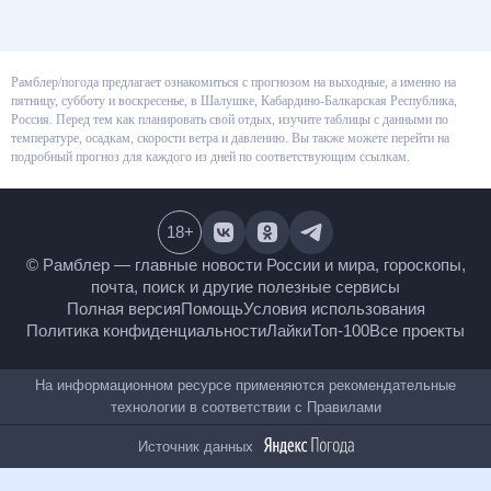
Рамблер/погода предлагает ознакомиться с прогнозом на выходные, а
именно на пятницу, субботу и воскресенье, в Шалушке, Кабардино-
Балкарская Республика, Россия. Перед тем как планировать свой отдых,
изучите таблицы с данными по температуре, осадкам, скорости ветра и
давлению. Вы также можете перейти на подробный прогноз для каждого
из дней по соответствующим ссылкам.
18
+
© Рамблер — главные новости России и мира,
гороскопы, почта, поиск и другие полезные сервисы
Полная версия
Помощь
Условия использования
Политика конфиденциальности
Лайки
Топ-100
Все проекты
На информационном ресурсе применяются
рекомендательные технологии в соответствии с
Правилами
Источник данных