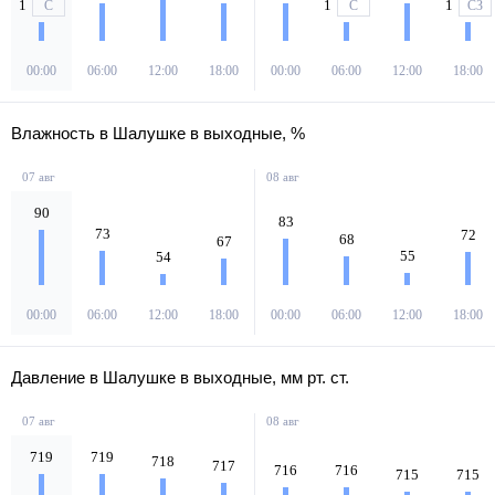
1
1
1
С
С
СЗ
00:00
06:00
12:00
18:00
00:00
06:00
12:00
18:00
Влажность в Шалушке в выходные, %
07 авг
08 авг
90
83
73
72
68
67
55
54
00:00
06:00
12:00
18:00
00:00
06:00
12:00
18:00
Давление в Шалушке в выходные, мм рт. ст.
07 авг
08 авг
719
719
718
717
716
716
715
715