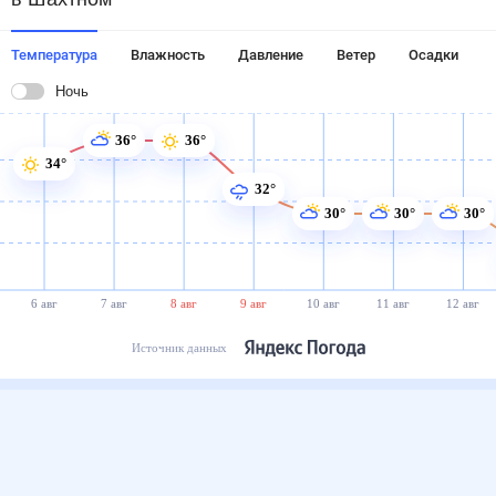
Температура
Влажность
Давление
Ветер
Осадки
Ночь
36°
36°
34°
32°
30°
30°
30°
6 авг
7 авг
8 авг
9 авг
10 авг
11 авг
12 авг
Источник данных