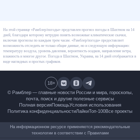
На этой странице «Рамблер/погоды» представлен прогноз погоды в
Шахтном на 14 дней, благодаря которому нетрудно понять возможные
климатические скачки, включая прогнозы по каждым трем часам.
«Рамблер/погода» предоставляет возможность отследить не только
общие данные, но и следующую информацию: температуру воздуха,
уровень давления, вероятность осадков, направление ветра, влажность и
многое другое. Погода в Шахтном, Украина, на 14 дней отображается в
виде наглядных и простых графиков.
18
+
© Рамблер — главные новости России и мира,
гороскопы, почта, поиск и другие полезные сервисы
Полная версия
Помощь
Условия использования
Политика конфиденциальности
Лайки
Топ-100
Все проекты
На информационном ресурсе применяются