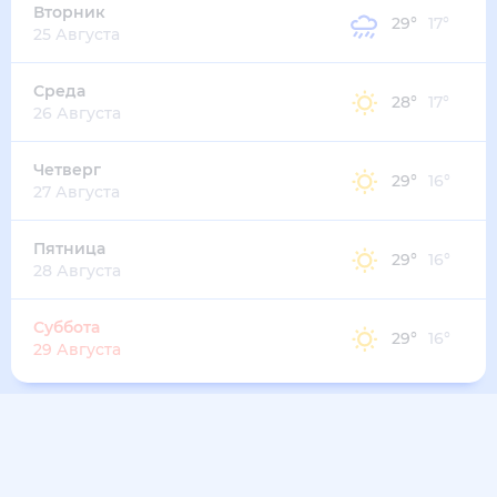
26
°
22
°
3
м/с
пятница
14 августа