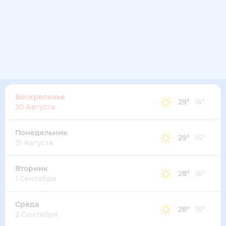
25
°
18
°
2
м/с
суббота
15 августа