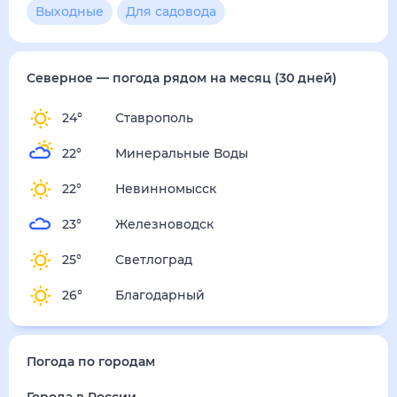
3
м/с
понедельник
17 августа