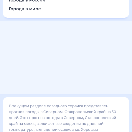
26
°
18
°
5
м/с
вторник
18 августа