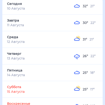
32
°
21
°
4
м/с
завтра
11 августа