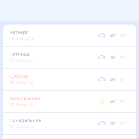
31
°
21
°
3
м/с
четверг
13 августа