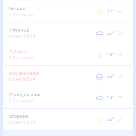
25
°
17
°
2
м/с
воскресенье
16 августа