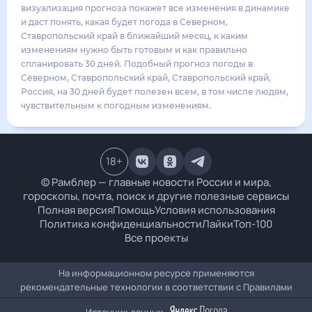
26
°
18
°
5
м/с
среда
19 августа