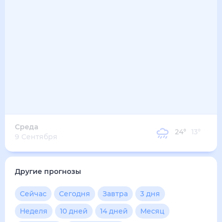
26
°
16
°