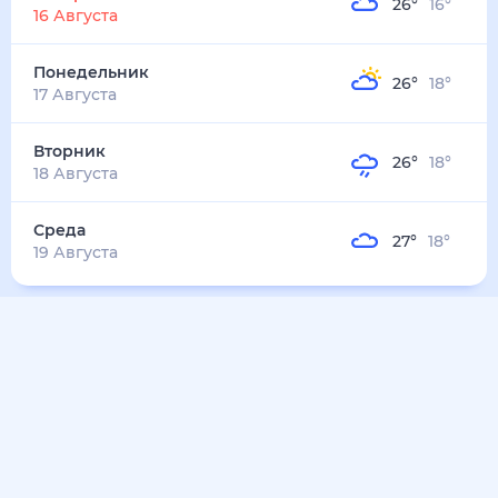
30
°
22
°
3
м/с
среда
12 августа