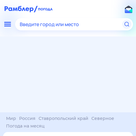
Введите город или место
Мир
Россия
Ставропольский край
Северное
Погода на месяц
Погода на месяц (30 дней)
в Северном
10 авг
–
10 сен
янв
фев
мар
апр
май
июн
июл
авг
сен
окт
ноя
дек
Ночь
32°
31°
30°