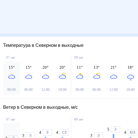
Температура в Северном в выходные
07 авг
08 авг
15
°
15
°
20
°
20
°
11
°
13
°
21
°
18
°
00:00
06:00
12:00
18:00
00:00
06:00
12:00
18:00
Ветер в Северном в выходные, м/с
07 авг
08 авг
5
З
4
4
4
З
СЗ
ЮЗ
3
3
З
З