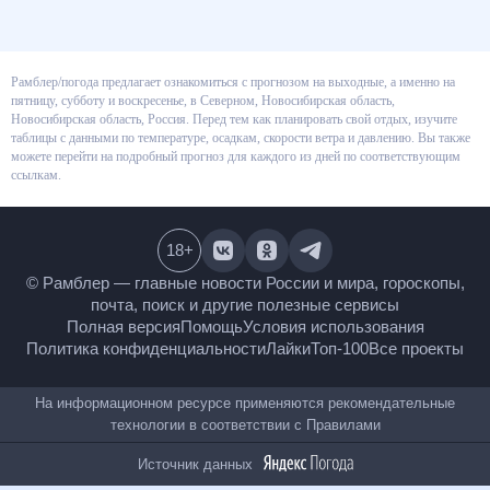
Рамблер/погода предлагает ознакомиться с прогнозом на выходные, а
именно на пятницу, субботу и воскресенье, в Северном, Новосибирская
область, Новосибирская область, Россия. Перед тем как планировать
свой отдых, изучите таблицы с данными по температуре, осадкам,
скорости ветра и давлению. Вы также можете перейти на подробный
прогноз для каждого из дней по соответствующим ссылкам.
18
+
© Рамблер — главные новости России и мира,
гороскопы, почта, поиск и другие полезные сервисы
Полная версия
Помощь
Условия использования
Политика конфиденциальности
Лайки
Топ-100
Все проекты
На информационном ресурсе применяются
рекомендательные технологии в соответствии с
Правилами
Источник данных