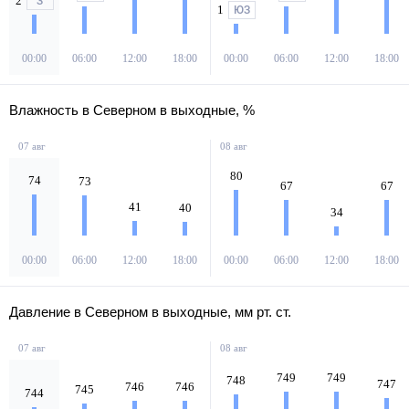
2
З
1
ЮЗ
00:00
06:00
12:00
18:00
00:00
06:00
12:00
18:00
Влажность в Северном в выходные, %
07 авг
08 авг
80
74
73
67
67
41
40
34
00:00
06:00
12:00
18:00
00:00
06:00
12:00
18:00
Давление в Северном в выходные, мм рт. ст.
07 авг
08 авг
749
749
748
747
746
746
745
744