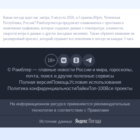
Какая погода ждет нас завтра, 9 августа 2026, в Сержень-Юрте, Чеченская
Республика, Россия? Рамблер/погода предлагает ознакомиться с
простыми и понятными графиками, которые содержат данные о
температуре, влажности, скорости ветра и данные о других погодных
явлениях. Также обратите внимание на расширенный прогноз, который
отражает все изменения в погоде на каждые 3 часа.
18
+
© Рамблер — главные новости России и мира,
гороскопы, почта, поиск и другие полезные сервисы
Полная версия
Помощь
Условия использования
Политика конфиденциальности
Лайки
Топ-100
Все проекты
На информационном ресурсе применяются
рекомендательные технологии в соответствии с
Правилами
Источник данных