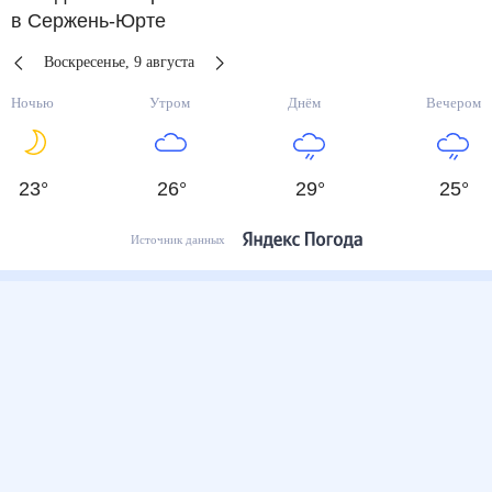
в Сержень-Юрте
Воскресенье
,
9
августа
Ночью
Утром
Днём
Вечером
23
°
26
°
29
°
25
°
Источник данных