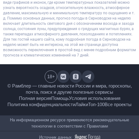
виде графиков и иконок, где кроме температурных показателей можно
узнать вероятность осадков, относительную влажность, атмосферное
давление, максимальную и минимальную температуру по ощущению и т.
д. Помимо основных данных, прогноз погоды в Серноводске на неделю
включает длительность светового дня с обозначением восхода и захода
солнца, состояния луны, предупреждения о грядущих магнитных бурях, а
также перепадах атмосферного давления, похолоданиях и потеплениях.
Для тех гостей нашего сайта, кому подробная погода в Серноводске на
неделю может быть не интересна, на этой же странице доступна
возможность переключения в простой вид с менее подробным форматом
прогноза и климатических изменений на 7 дней.
18
+
© Рамблер — главные новости России и мира,
гороскопы, почта, поиск и другие полезные сервисы
Полная версия
Помощь
Условия использования
Политика конфиденциальности
Лайки
Топ-100
Все проекты
На информационном ресурсе применяются
рекомендательные технологии в соответствии с
Правилами