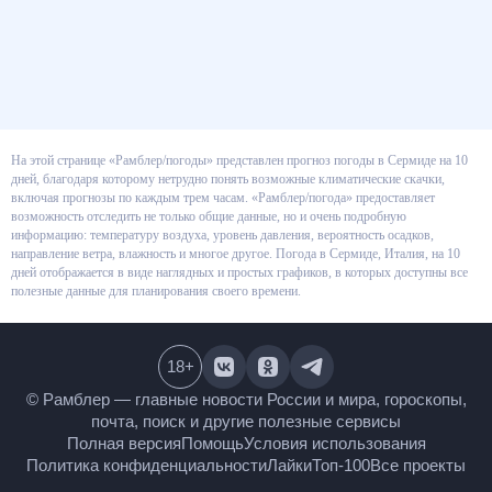
На этой странице «Рамблер/погоды» представлен прогноз погоды в
Сермиде на 10 дней, благодаря которому нетрудно понять возможные
климатические скачки, включая прогнозы по каждым трем часам.
«Рамблер/погода» предоставляет возможность отследить не только
общие данные, но и очень подробную информацию: температуру воздуха,
уровень давления, вероятность осадков, направление ветра, влажность и
многое другое. Погода в Сермиде, Италия, на 10 дней отображается в
виде наглядных и простых графиков, в которых доступны все полезные
данные для планирования своего времени.
18
+
© Рамблер — главные новости России и мира,
гороскопы, почта, поиск и другие полезные сервисы
Полная версия
Помощь
Условия использования
Политика конфиденциальности
Лайки
Топ-100