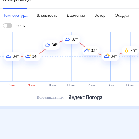
Температура
Влажность
Давление
Ветер
Осадки
Ночь
37°
36°
35°
35°
34°
34°
34°
8 авг
9 авг
10 авг
11 авг
12 авг
13 авг
14 авг
Источник данных