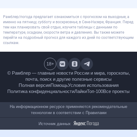
Рамблер/погода предлагает ознакомиться с прогнозом на выходные, а
именно на пятницу, субботу и воскресенье, в Сене-Назере, Франция. Перед
тем как планировать свой отдых, изучите таблицы с данными по
температуре, осадкам, скорости ветра и давлению. Вы также можете
перейти на подробный прогноз для каждого из дней по соответствующим
ссылкам.
18
+
© Рамблер — главные новости России и мира,
гороскопы, почта, поиск и другие полезные сервисы
Полная версия
Помощь
Условия использования
Политика конфиденциальности
Лайки
Топ-100
Все проекты
На информационном ресурсе применяются
рекомендательные технологии в соответствии с
Правилами
Источник данных