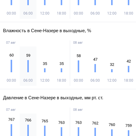
00:00
06:00
12:00
18:00
00:00
06:00
12:00
18:00
Влажность в Сене-Назере в выходные, %
07 авг
08 авг
60
59
58
47
42
35
35
32
00:00
06:00
12:00
18:00
00:00
06:00
12:00
18:00
Давление в Сене-Назере в выходные, мм рт. ст.
07 авг
08 авг
767
766
765
763
763
762
760
759