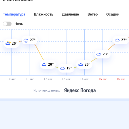
Температура
Влажность
Давление
Ветер
Осадки
Ночь
27°
27°
26°
23°
20°
20°
19°
10 авг
11 авг
12 авг
13 авг
14 авг
15 авг
16 авг
Источник данных