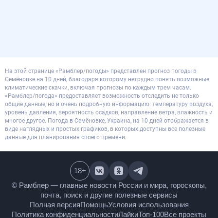
На этой странице «Рамблер/погоды» представлен прогноз погоды в
Семёновке на 10 дней, благодаря которому нетрудно понять возможные
климатические скачки, включая прогнозы по каждым трем часам.
«Рамблер/погода» предоставляет возможность отследить не только
общие данные, но и очень подробную информацию: температуру воздуха,
уровень давления, вероятность осадков, направление ветра, влажность и
многое другое. Погода в Семёновке, Украина, на 10 дней отображается в
виде наглядных и простых графиков, в которых доступны все полезные
данные для планирования своего времени.
18
+
© Рамблер — главные новости России и мира,
гороскопы, почта, поиск и другие полезные сервисы
Полная версия
Помощь
Условия использования
Политика конфиденциальности
Лайки
Топ-100