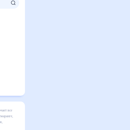
я прогноза
менениям
30 дней