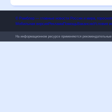
будет полезен всем, в том числе людям, чувствительным 
© Рамблер — главные новости России и мира, гороск
Мобильная версия
Реклама
Помощь
Вакансии
Условия
На информационном ресурсе применяются рекомендательн