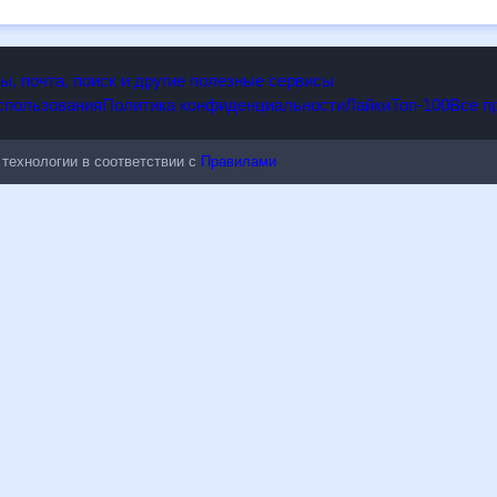
к погодным изменениям.
опы, почта, поиск и другие полезные сервисы
 использования
Политика конфиденциальности
Лайки
Топ-100
ые технологии в соответствии с
Правилами