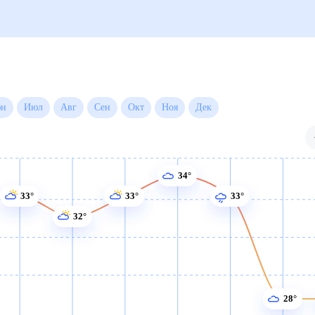
Июн
Июл
Авг
Сен
Окт
Ноя
Дек
34°
33°
33°
33°
32°
28°