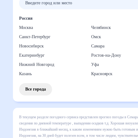
Россия
Москва
Челябинск
Санкт-Петербург
Омск
Новосибирск
Самара
Екатеринбург
Ростов-на-Дону
Нижний Новгород
Уфа
Казань
Красноярск
Все города
В текущем разделе погодного сервиса представлен прогноз
Семаранге, Индонезия на месяц включает все сведения по 
покажет все изменения в динамике и даст понять, какая б
нужно быть готовым и как правильно спланировать 30 дней