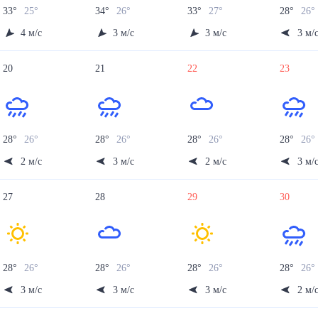
33
°
25
°
34
°
26
°
33
°
27
°
28
°
26
4
м/с
3
м/с
3
м/с
3
м/
20
21
22
23
28
°
26
°
28
°
26
°
28
°
26
°
28
°
26
2
м/с
3
м/с
2
м/с
3
м/
27
28
29
30
28
°
26
°
28
°
26
°
28
°
26
°
28
°
26
3
м/с
3
м/с
3
м/с
2
м/