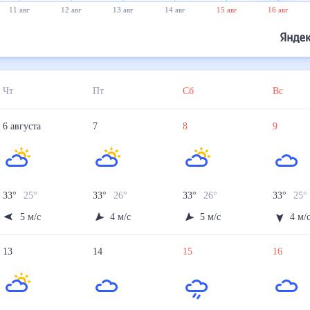
11 авг
12 авг
13 авг
14 авг
15 авг
16 авг
Чт
Пт
Сб
Вс
6
августа
7
8
9
33
°
25
°
33
°
26
°
33
°
26
°
33
°
25
°
5
м/с
4
м/с
5
м/с
4
м/
13
14
15
16