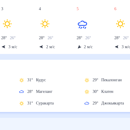
3
4
5
6
28
°
26
°
28
°
26
°
28
°
26
°
28
°
26
3
м/с
2
м/с
2
м/с
3
м/
31
°
Кудус
29
°
Пекалонган
28
°
Магеланг
30
°
Клатен
31
°
Суракарта
29
°
Джокьякарт