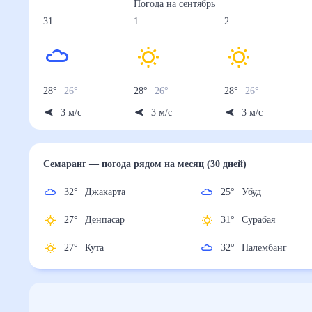
Погода на
сентябрь
31
1
2
28
°
26
°
28
°
26
°
28
°
26
°
3
м/с
3
м/с
3
м/с
Семаранг
— погода рядом
на месяц (30 дней)
32
°
Джакарта
25
°
Убуд
27
°
Денпасар
31
°
Сурабая
27
°
Кута
32
°
Палембанг