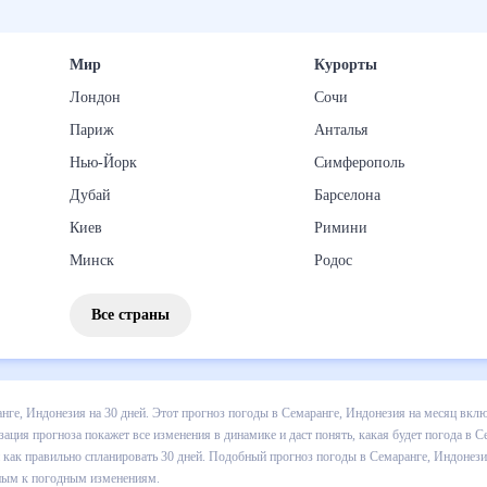
Мир
Курорты
Лондон
Сочи
Париж
Анталья
Нью-Йорк
Симферополь
Дубай
Барселона
Киев
Римини
Минск
Родос
Все страны
 погоды в Семаранге, Индонезия на 30 дней. Этот прогноз погоды в
дневной температуре , выпадении осадков т.д. Хорошая визуализаци
удет погода в Семаранге, Индонезия в ближайший месяц, к каким из
. Подобный прогноз погоды в Семаранге, Индонезия, Индонезия, на 