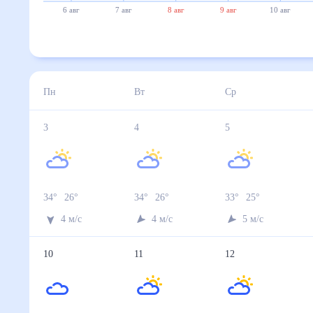
6 авг
7 авг
8 авг
9 авг
10 авг
Пн
Вт
Ср
3
4
5
34
°
26
°
34
°
26
°
33
°
25
°
4
м/с
4
м/с
5
м/с
10
11
12