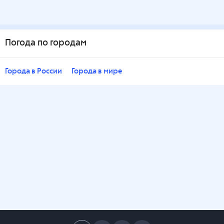
Погода по городам
Города в России
Города в мире