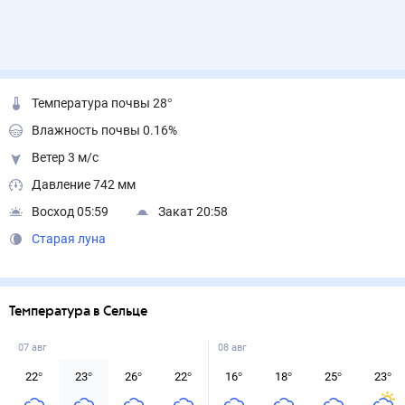
Температура почвы 28°
Влажность почвы 0.16%
Ветер 3 м/с
Давление 742 мм
Восход 05:59
Закат 20:58
Старая луна
Температура в Сельце
07 авг
08 авг
22
°
23
°
26
°
22
°
16
°
18
°
25
°
23
°