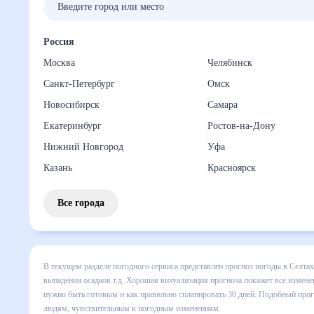
Россия
Москва
Челябинск
Санкт-Петербург
Омск
Новосибирск
Самара
Екатеринбург
Ростов-на-Дону
Нижний Новгород
Уфа
Казань
Красноярск
Все города
В текущем разделе погодного сервиса представлен прогноз 
все сведения по дневной температуре , выпадении осадков
понять, какая будет погода в Селтах в ближайший месяц, к
Подобный прогноз погоды в Селтах, Удмуртская Республика