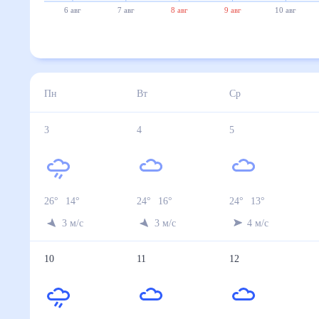
6 авг
7 авг
8 авг
9 авг
10 авг
Пн
Вт
Ср
3
4
5
26
°
14
°
24
°
16
°
24
°
13
°
3
м/с
3
м/с
4
м/с
10
11
12