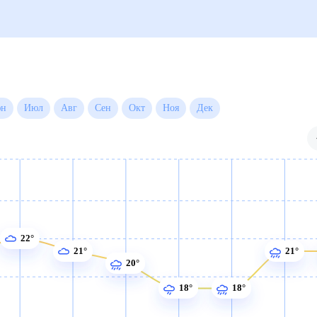
 на месяц
Июн
Июл
Авг
Сен
Окт
Ноя
Дек
22°
21°
21°
20°
18°
18°