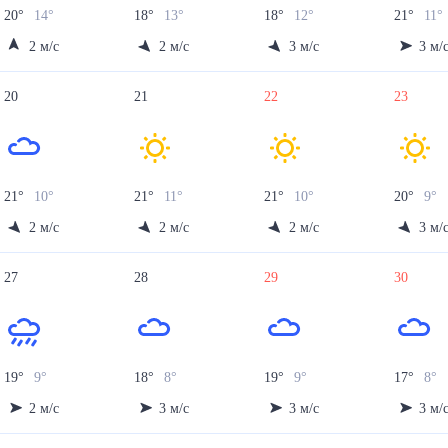
20
°
14
°
18
°
13
°
18
°
12
°
21
°
11
°
2
м/с
2
м/с
3
м/с
3
м/
20
21
22
23
21
°
10
°
21
°
11
°
21
°
10
°
20
°
9
°
2
м/с
2
м/с
2
м/с
3
м/
27
28
29
30
19
°
9
°
18
°
8
°
19
°
9
°
17
°
8
°
2
м/с
3
м/с
3
м/с
3
м/