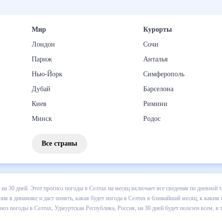
Мир
Курорты
Лондон
Сочи
Париж
Анталья
Нью-Йорк
Симферополь
Дубай
Барселона
Киев
Римини
Минск
Родос
Все страны
погоды в Селтах на 30 дней. Этот прогноз погоды в Селтах на месяц
 т.д. Хорошая визуализация прогноза покажет все изменения в динам
 каким изменениям нужно быть готовым и как правильно спланировать
, Россия, на 30 дней будет полезен всем, в том числе людям, чувст