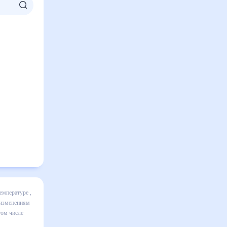
 включает
ике и даст
 30 дней.
вительным