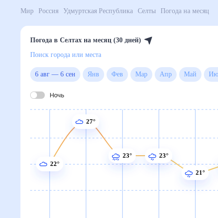
Мир
Россия
Удмуртская Республика
Селты
Погода
Погода в Селтах на месяц (30 дней)
Поиск города или места
6 авг
—
6 сен
Янв
Фев
Мар
Апр
Май
Ночь
27°
23°
23°
22°
21°