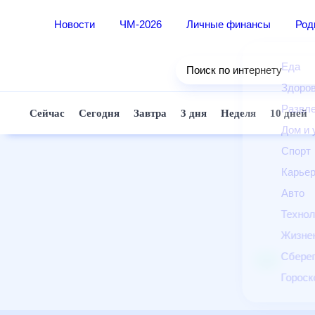
Новости
ЧМ-2026
Личные финансы
Ро
Еда
Поиск по интернету
Здор
Разв
Сейчас
Сегодня
Завтра
3 дня
Неделя
10 д
Дом 
Спор
Карь
Авто
Техн
Жизн
Сбер
Горо