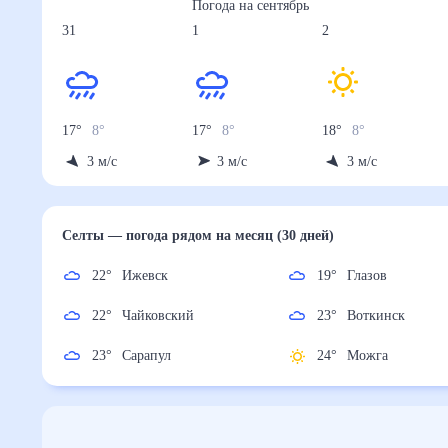
Погода на
сентябрь
31
1
2
17
°
8
°
17
°
8
°
18
°
8
°
3
м/с
3
м/с
3
м/с
Селты
— погода рядом
на месяц (30 дней)
22
°
Ижевск
19
°
Глазов
22
°
Чайковский
23
°
Воткинск
23
°
Сарапул
24
°
Можга