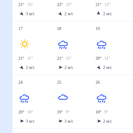
21
°
15
°
22
°
12
°
21
°
12
°
3
м/с
2
м/с
2
м/с
17
18
19
21
°
11
°
21
°
11
°
20
°
11
°
2
м/с
2
м/с
2
м/с
24
25
26
20
°
10
°
19
°
9
°
18
°
9
°
3
м/с
3
м/с
2
м/с