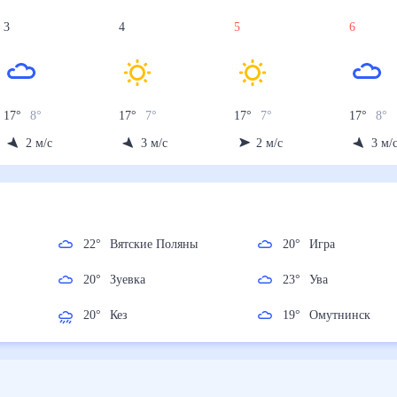
3
4
5
6
17
°
8
°
17
°
7
°
17
°
7
°
17
°
8
°
2
м/с
3
м/с
2
м/с
3
м/
22
°
Вятские Поляны
20
°
Игра
20
°
Зуевка
23
°
Ува
20
°
Кез
19
°
Омутнинск