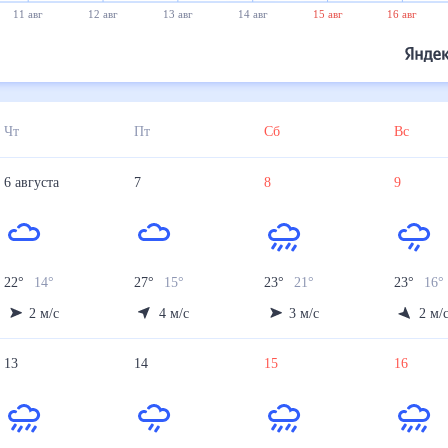
11 авг
12 авг
13 авг
14 авг
15 авг
16 авг
Чт
Пт
Сб
Вс
6
августа
7
8
9
22
°
14
°
27
°
15
°
23
°
21
°
23
°
16
°
2
м/с
4
м/с
3
м/с
2
м/
13
14
15
16