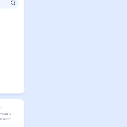
сяц
я в
ильно