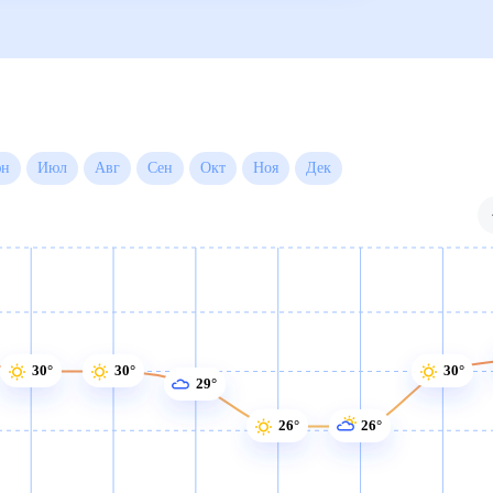
Июн
Июл
Авг
Сен
Окт
Ноя
Дек
30°
30°
30°
29°
26°
26°