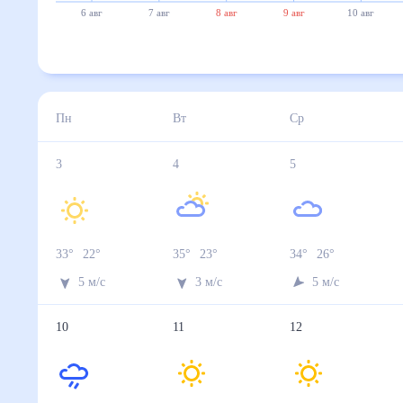
6 авг
7 авг
8 авг
9 авг
10 авг
Пн
Вт
Ср
3
4
5
33
°
22
°
35
°
23
°
34
°
26
°
5
м/с
3
м/с
5
м/с
10
11
12