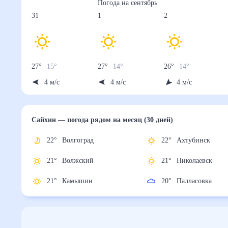
Погода на
сентябрь
31
1
2
27
°
15
°
27
°
14
°
26
°
14
°
4
м/с
4
м/с
4
м/с
Сайхин
— погода рядом
на месяц (30 дней)
22
°
Волгоград
22
°
Ахтубинск
21
°
Волжский
21
°
Николаевск
21
°
Камышин
20
°
Палласовка