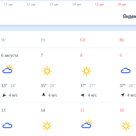
11 авг
12 авг
13 авг
14 авг
15 авг
16 авг
Чт
Пт
Сб
Вс
6
августа
7
8
9
33
°
24
°
35
°
26
°
37
°
27
°
37
°
26
4
м/с
4
м/с
4
м/с
4
м/
13
14
15
16