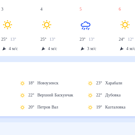
3
4
5
6
25
°
13
°
25
°
13
°
23
°
13
°
24
°
12
°
4
м/с
4
м/с
3
м/с
4
м/
18
°
Новоузенск
23
°
Харабали
22
°
Верхний Баскунчак
22
°
Дубовка
20
°
Петров Вал
19
°
Казталовка