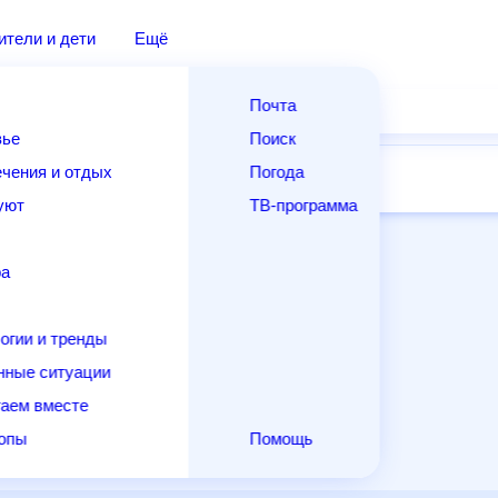
дители и дети
Ещё
Почта
овье
Поиск
лечения и отдых
Погода
ней
14 дней
Месяц
Выходные
Для садовода
и уют
ТВ-программа
т
ера
ологии и тренды
енные ситуации
егаем вместе
скопы
Помощь