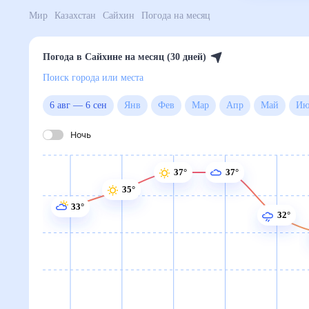
Мир
Казахстан
Сайхин
Погода на месяц
Погода в Сайхине на месяц (30 дней)
Поиск города или места
6 авг
—
6 сен
Янв
Фев
Мар
Апр
Май
Ночь
37°
37°
35°
33°
32°