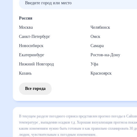
Россия
Москва
Челябинск
Санкт-Петербург
Омск
Новосибирск
Самара
Екатеринбург
Ростов-на-Дону
Нижний Новгород
Уфа
Казань
Красноярск
Все города
В текущем разделе погодного сервиса представлен прогноз
включает все сведения по дневной температуре , выпадени
динамике и даст понять, какая будет погода в Сайхине в 
спланировать 30 дней. Подобный прогноз погоды в Сайхине,