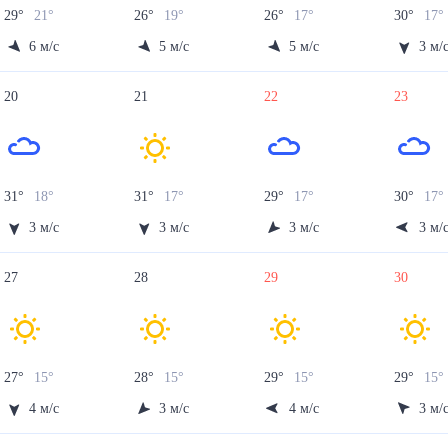
29
°
21
°
26
°
19
°
26
°
17
°
30
°
17
°
6
м/с
5
м/с
5
м/с
3
м/
20
21
22
23
31
°
18
°
31
°
17
°
29
°
17
°
30
°
17
°
3
м/с
3
м/с
3
м/с
3
м/
27
28
29
30
27
°
15
°
28
°
15
°
29
°
15
°
29
°
15
°
4
м/с
3
м/с
4
м/с
3
м/