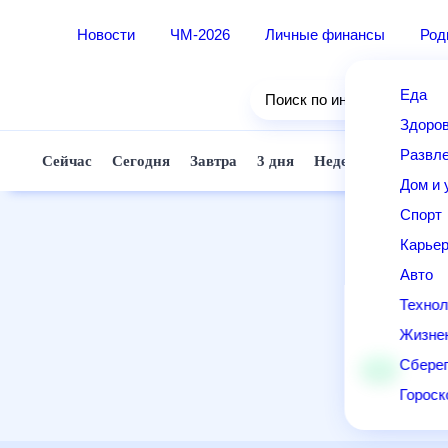
Новости
ЧМ-2026
Личные финансы
Ро
Еда
Поиск по интернету
Здор
Разв
Сейчас
Сегодня
Завтра
3 дня
Неделя
10 д
Дом 
Спор
Карь
Авто
Техн
Жизн
Сбер
Горо