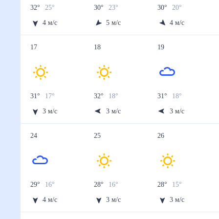
32
°
25
°
30
°
23
°
30
°
20
°
4
м/с
5
м/с
4
м/с
17
18
19
31
°
17
°
32
°
18
°
31
°
18
°
3
м/с
3
м/с
3
м/с
24
25
26
29
°
16
°
28
°
16
°
28
°
15
°
4
м/с
3
м/с
3
м/с