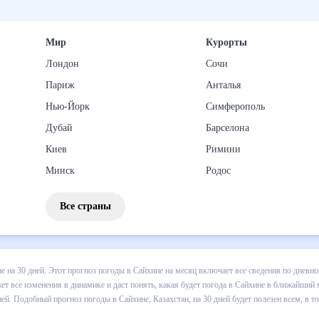
Мир
Курорты
Лондон
Сочи
Париж
Анталья
Нью-Йорк
Симферополь
Дубай
Барселона
Киев
Римини
Минск
Родос
Все страны
 погоды в Сайхине на 30 дней. Этот прогноз погоды в Сайхине на ме
и осадков т.д. Хорошая визуализация прогноза покажет все изменени
ближайший месяц, к каким изменениям нужно быть готовым и как прав
 Казахстан, на 30 дней будет полезен всем, в том числе людям,