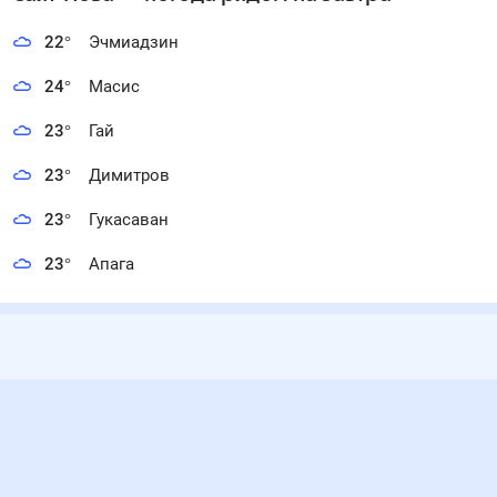
22
°
Эчмиадзин
24
°
Масис
23
°
Гай
23
°
Димитров
23
°
Гукасаван
23
°
Апага