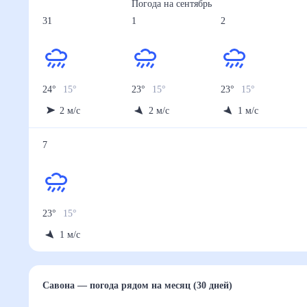
Погода на
сентябрь
31
1
2
24
°
15
°
23
°
15
°
23
°
15
°
2
м/с
2
м/с
1
м/с
7
23
°
15
°
1
м/с
Савона
— погода рядом
на месяц (30 дней)