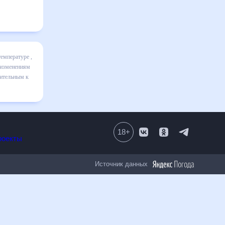
ц
я в
льно
тельным к
18
+
Все проекты
Источник данных