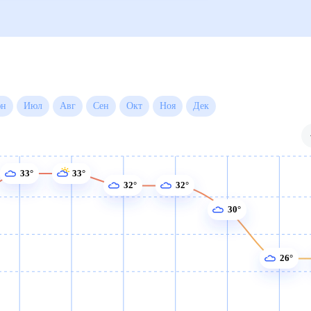
Июн
Июл
Авг
Сен
Окт
Ноя
Дек
33°
33°
32°
32°
30°
26°