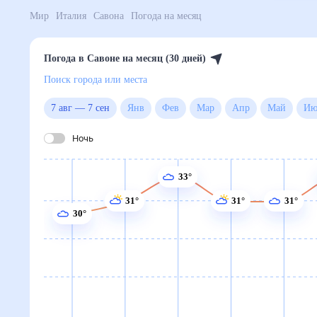
Мир
Италия
Савона
Погода на месяц
Погода в Савоне на месяц (30 дней)
Поиск города или места
7 авг
—
7 сен
Янв
Фев
Мар
Апр
Май
Ночь
33°
31°
31°
31°
30°