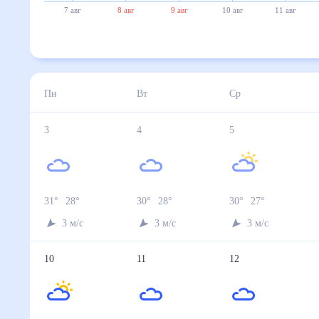
7 авг
8 авг
9 авг
10 авг
11 авг
Пн
Вт
Ср
3
4
5
31
°
28
°
30
°
28
°
30
°
27
°
3
м/с
3
м/с
3
м/с
10
11
12