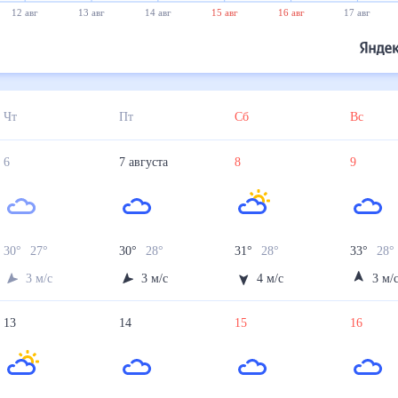
12 авг
13 авг
14 авг
15 авг
16 авг
17 авг
Чт
Пт
Сб
Вс
6
7
августа
8
9
30
°
27
°
30
°
28
°
31
°
28
°
33
°
28
3
м/с
3
м/с
4
м/с
3
м/
13
14
15
16