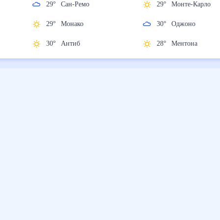
29
°
Сан-Ремо
29
°
Монте-Карл
29
°
Монако
30
°
Оджоно
30
°
Антиб
28
°
Ментона