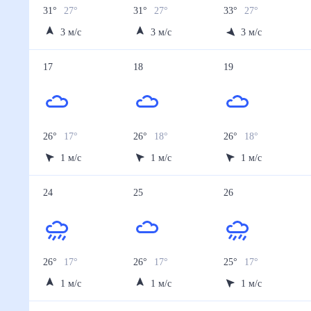
31
°
27
°
31
°
27
°
33
°
27
°
3
м/с
3
м/с
3
м/с
17
18
19
26
°
17
°
26
°
18
°
26
°
18
°
1
м/с
1
м/с
1
м/с
24
25
26
26
°
17
°
26
°
17
°
25
°
17
°
1
м/с
1
м/с
1
м/с