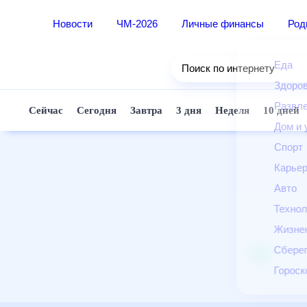
Новости
ЧМ-2026
Личные финансы
Ро
Еда
Поиск по интернету
Здор
Разв
Сейчас
Сегодня
Завтра
3 дня
Неделя
10 д
Дом 
Спор
Карь
Авто
Техн
Жизн
Сбер
Горо