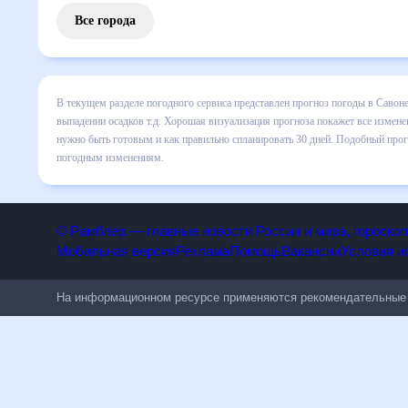
Все города
В текущем разделе погодного сервиса представлен прогноз
включает все сведения по дневной температуре , выпадени
динамике и даст понять, какая будет погода в Савоне в б
спланировать 30 дней. Подобный прогноз погоды в Савоне, 
погодным изменениям.
© Рамблер — главные новости России и мира, гороск
Мобильная версия
Реклама
Помощь
Вакансии
Условия
На информационном ресурсе применяются рекомендательн