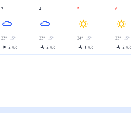
3
4
5
6
23
°
15
°
23
°
15
°
24
°
15
°
23
°
15
°
2
м/с
2
м/с
1
м/с
2
м/