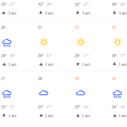
33
°
27
°
32
°
28
°
32
°
27
°
30
°
26
3
м/с
3
м/с
3
м/с
3
м/
20
21
22
23
26
°
18
°
26
°
17
°
26
°
17
°
26
°
17
°
1
м/с
1
м/с
1
м/с
1
м/
27
28
29
30
25
°
17
°
25
°
17
°
25
°
16
°
24
°
16
°
1
м/с
2
м/с
1
м/с
1
м/