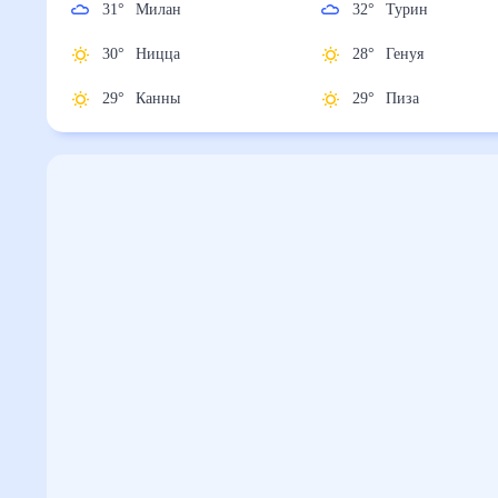
31
°
Милан
32
°
Турин
30
°
Ницца
28
°
Генуя
29
°
Канны
29
°
Пиза