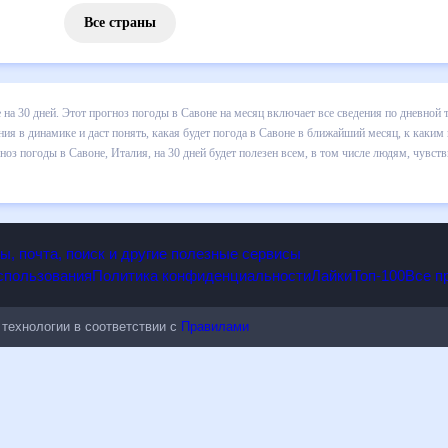
Все страны
 погоды в Савоне на 30 дней. Этот прогноз погоды в Савоне на меся
и осадков т.д. Хорошая визуализация прогноза покажет все изменени
лижайший месяц, к каким изменениям нужно быть готовым и как прави
Италия, на 30 дней будет полезен всем, в том числе людям, чувстви
опы, почта, поиск и другие полезные сервисы
 использования
Политика конфиденциальности
Лайки
Топ-100
ые технологии в соответствии с
Правилами