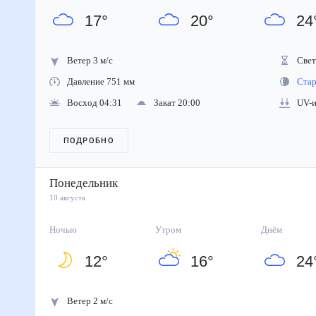
17
°
20
°
24
Ветер 3 м/с
Свето
Давление 751 мм
Стара
Восход 04:31
Закат 20:00
UV-ин
ПОДРОБНО
Понедельник
10 августа
Ночью
Утром
Днём
12
°
16
°
24
Ветер 2 м/с