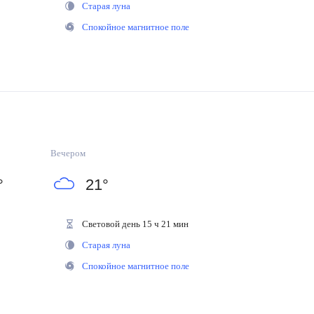
Старая луна
Спокойное магнитное поле
Вечером
°
21
°
Световой день 15 ч 21 мин
Старая луна
Спокойное магнитное поле