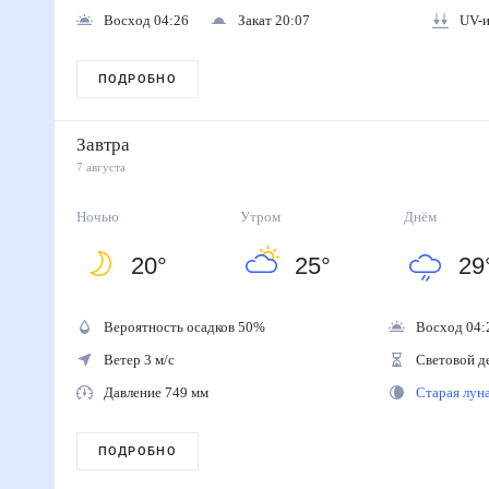
Восход 04:26
Закат 20:07
UV-ин
ПОДРОБНО
Завтра
7 августа
Ночью
Утром
Днём
20
°
25
°
29
Вероятность осадков
50
%
Восход 04:
Ветер 3 м/с
Световой д
Давление 749 мм
Старая лу
ПОДРОБНО