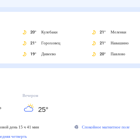
20
°
Кулебаки
21
°
Меленки
21
°
Гороховец
21
°
Навашино
19
°
Дивеево
20
°
Павлово
Вечером
°
25
°
вой день 15 ч 41 мин
Спокойное магнитное поле
дняя четверть