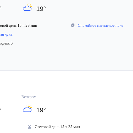
°
19
°
вой день 15 ч 29 мин
Спокойное магнитное поле
я луна
декс 6
Вечером
°
19
°
Световой день 15 ч 25 мин