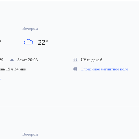
Вечером
°
22
°
29
Закат 20:03
UV-индекс 6
ень 15 ч 34 мин
Спокойное магнитное поле
на
Вечером