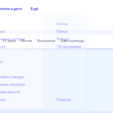
дители и дети
Ещё
Почта
овье
Поиск
лечения и отдых
Погода
ней
14 дней
Месяц
Выходные
Для садовода
и уют
ТВ-программа
т
ера
ологии и тренды
енные ситуации
егаем вместе
скопы
Помощь