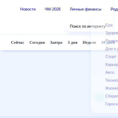
Новости
ЧМ-2026
Личные финансы
Ро
Еда
Поиск по интернету
Здор
Разв
Сейчас
Сегодня
Завтра
3 дня
Неделя
10 д
Дом 
Спор
Карь
Авто
Техн
Жизн
Сбер
Горо