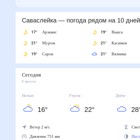
Саваслейка
— погода рядом
на 10 дней
17
°
Арзамас
19
°
Выкса
21
°
Муром
21
°
Касимов
19
°
Саров
21
°
Вязники
Сегодня
6 августа
Ночью
Утром
Днём
16
°
22
°
28
Ветер 2 м/с
Свето
Давление 751 мм
После