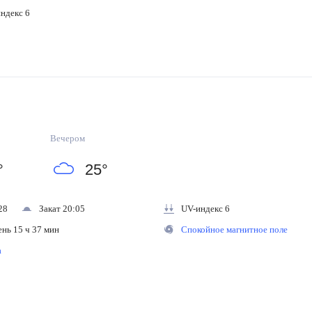
декс 6
Вечером
°
25
°
28
Закат 20:05
UV-индекс 6
ень 15 ч 37 мин
Спокойное магнитное поле
на