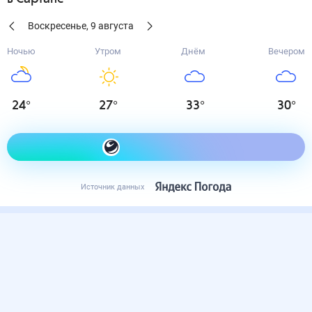
Воскресенье
,
9
августа
Ночью
Утром
Днём
Вечером
24
°
27
°
33
°
30
°
Как одеться сегодня
Источник данных