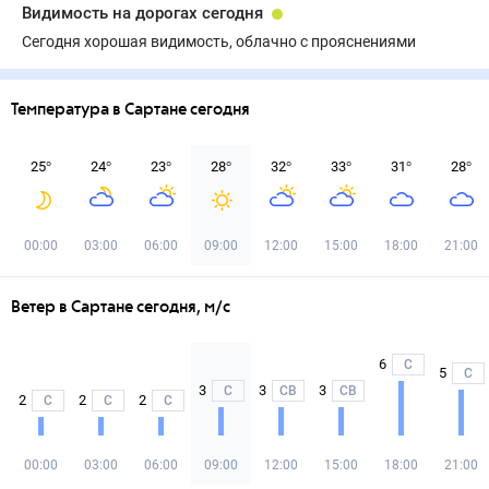
Видимость на дорогах сегодня
Сегодня хорошая видимость, облачно с прояснениями
Температура в Сартане сегодня
25
°
24
°
23
°
28
°
32
°
33
°
31
°
28
°
00:00
03:00
06:00
09:00
12:00
15:00
18:00
21:00
Ветер в Сартане сегодня, м/с
6
С
5
С
3
3
3
С
СВ
СВ
2
2
2
С
С
С
00:00
03:00
06:00
09:00
12:00
15:00
18:00
21:00