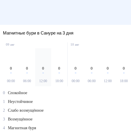
Магнитные бури в Сануре на 3 дня
09 авг
10 авг
0
0
0
0
0
0
0
0
00:00
06:00
12:00
18:00
00:00
06:00
12:00
18:00
0
Спокойное
1
Неустойчивое
2
Слабо возмущённое
3
Возмущённое
4
Магнитная буря