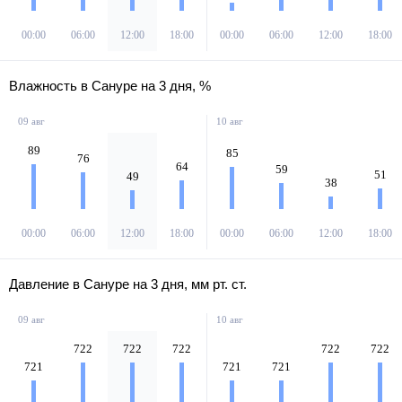
00:00
06:00
12:00
18:00
00:00
06:00
12:00
18:00
Влажность в Сануре на 3 дня, %
09 авг
10 авг
89
85
76
64
59
51
49
38
00:00
06:00
12:00
18:00
00:00
06:00
12:00
18:00
Давление в Сануре на 3 дня, мм рт. ст.
09 авг
10 авг
722
722
722
722
722
721
721
721