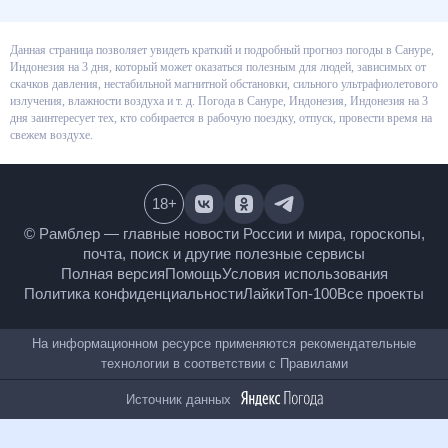
Данная страница позволяет увидеть краткий и подробный прогноз погоды в Сануре,
Индонезия на 3 дня, который может оказаться полезным для людей, зависимых от
скачков давления, нестабильной магнитной обстановки, сильного ультрафиолетового
излучения, влажности воздуха и т. д. Погода в Сануре, Индонезия, Индонезия на 3
дня заинтересует тех, кто собирается в рабочую поездку, отпуск, провести время на
свежем воздухе.
18
+
© Рамблер — главные новости России и мира, гороскопы,
почта, поиск и другие полезные сервисы
Полная версия
Помощь
Условия использования
Политика конфиденциальности
Лайки
Топ-100
Все проекты
На информационном ресурсе применяются рекомендательные
технологии в соответствии с
Правилами
Источник данных