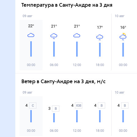
Температура в Санту-Андре на 3 дня
09 авг
10 авг
22
°
21
°
21
°
17
°
16
°
00:00
06:00
12:00
18:00
00:00
Ветер в Санту-Андре на 3 дня, м/с
09 авг
10 авг
4
4
4
4
С
ЮВ
В
В
3
В
00:00
06:00
12:00
18:00
00:00