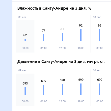
Влажность в Санту-Андре на 3 дня, %
09 авг
10 авг
92
92
81
77
62
00:00
06:00
12:00
18:00
00:00
Давление в Санту-Андре на 3 дня, мм рт. ст.
09 авг
10 авг
699
699
698
697
693
00:00
06:00
12:00
18:00
00:00