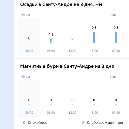
Осадки в Санту-Андре на 3 дня, мм
09 авг
10 авг
0.3
0.3
0.1
0
0
00:00
06:00
12:00
18:00
00:00
Магнитные бури в Санту-Андре на 3 дня
09 авг
10 авг
0
0
0
0
0
00:00
06:00
12:00
18:00
00:00
0
Спокойное
2
Слабо возмущённое