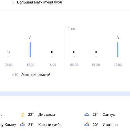
5
Большая магнитная буря
11 авг
8
8
0
0
0
0
06:00
12:00
18:00
00:00
06:00
12:00
>10
Экстремальный
ис
22
°
Диадема
23
°
Сантус
ду-Кампу
21
°
Карапикуиба
20
°
Итапеви