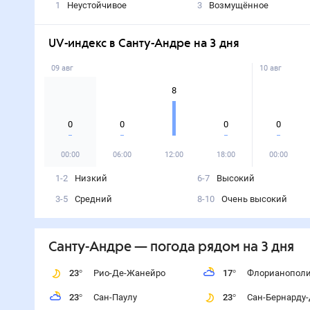
1
Неустойчивое
3
Возмущённое
UV-индекс в Санту-Андре на 3 дня
09 авг
10 авг
8
0
0
0
0
00:00
06:00
12:00
18:00
00:00
1-2
Низкий
6-7
Высокий
3-5
Средний
8-10
Очень высокий
Санту-Андре
— погода рядом
на 3 дня
23
°
Рио-Де-Жанейро
17
°
Флорианопол
23
°
Сан-Паулу
23
°
Сан-Бернарду-