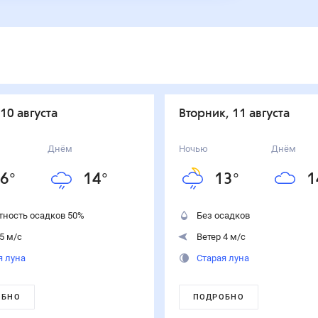
 10 августа
вторник, 11 августа
Днём
Ночью
Днём
6
°
14
°
13
°
1
тность осадков
50
%
Без осадков
5 м/с
Ветер 4 м/с
я луна
Старая луна
ОБНО
ПОДРОБНО