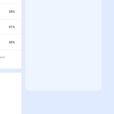
58
%
61
%
66
%
анкт-