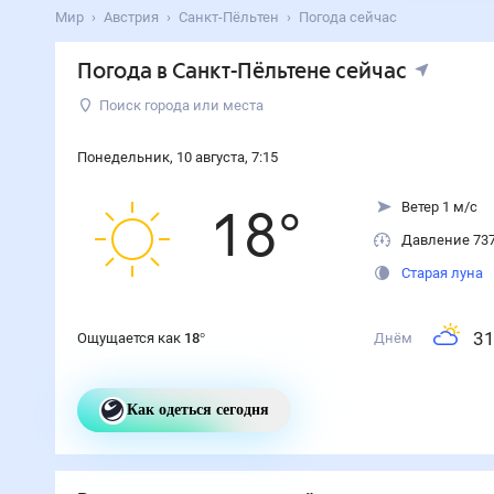
Мир
Австрия
Санкт-Пёльтен
Погода сейчас
Погода
в Санкт-Пёльтене
сейчас
Поиск города или места
Понедельник
,
10
августа
,
7
:
15
Ветер 1 м/с
18
°
Давление 73
Старая луна
3
Ощущается как
18
°
Днём
Как одеться сегодня