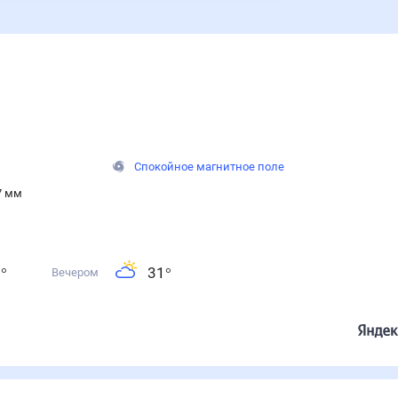
Спокойное магнитное поле
7 мм
1
°
31
°
Вечером