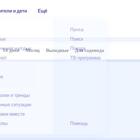
дители и дети
Ещё
Почта
овье
Поиск
лечения и отдых
Погода
ней
14 дней
Месяц
Выходные
Для садовода
и уют
ТВ-программа
т
ера
ологии и тренды
енные ситуации
егаем вместе
скопы
Помощь