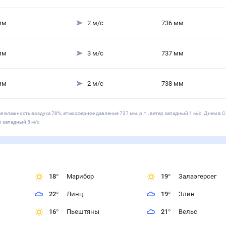
мм
2
м/с
736
мм
мм
3
м/с
737
мм
мм
2
м/с
738
мм
я влажность воздуха 78%, атмосферное давление 737 мм. р.т., ветер западный 1 м/с. Днем в С
р западный 5 м/с.
18
°
Марибор
19
°
Залаэгерсег
22
°
Линц
19
°
Злин
16
°
Пьештяны
21
°
Вельс