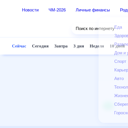
Новости
ЧМ-2026
Личные финансы
Ро
Еда
Поиск по интернету
Здор
Разв
Сейчас
Сегодня
Завтра
3 дня
Неделя
10 д
Дом 
Спор
Карь
Авто
Техн
Жизн
Сбер
Горо