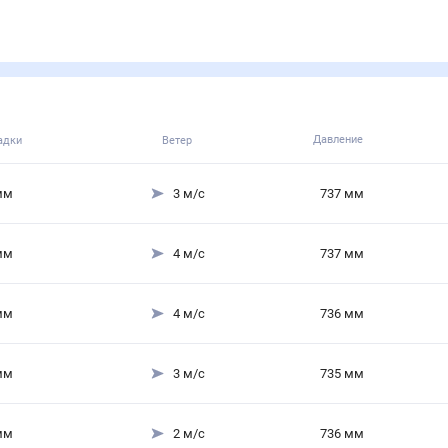
Давление
адки
Ветер
мм
3
м/с
737
мм
мм
4
м/с
737
мм
мм
4
м/с
736
мм
мм
3
м/с
735
мм
мм
2
м/с
736
мм