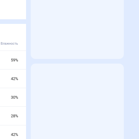
Влажность
59
%
42
%
30
%
28
%
42
%