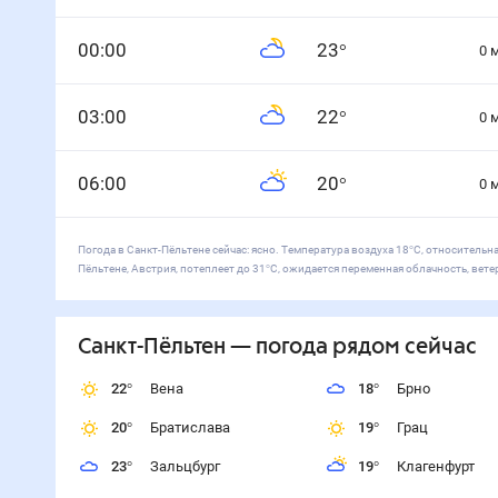
0
0
:00
23
°
0
0
3
:00
22
°
0
0
6
:00
20
°
0
Погода в Санкт-Пёльтене сейчас: ясно. Температура воздуха 18°С, относительна
Пёльтене, Австрия, потеплеет до 31°С, ожидается переменная облачность, вете
Санкт-Пёльтен
— погода рядом
сейчас
22
°
Вена
18
°
Брно
20
°
Братислава
19
°
Грац
23
°
Зальцбург
19
°
Клагенфурт