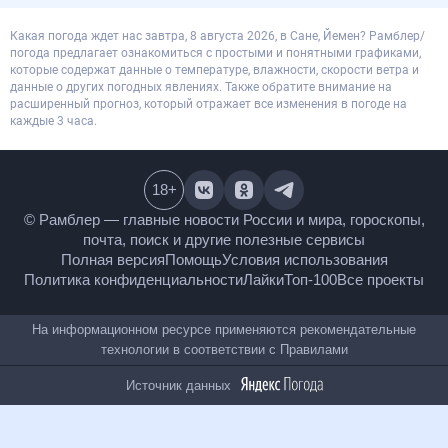
Какая погода ждет нас завтра, 8 августа 2026, в Сане, Йемен? Рамблер/
погода предлагает ознакомиться с простыми и понятными графиками,
которые содержат данные о температуре, влажности, скорости ветра и
данные о других погодных явлениях. Также обратите внимание на
расширенный прогноз, который отражает все изменения в погоде на
каждые 3 часа.
18
+
© Рамблер — главные новости России и мира,
гороскопы, почта, поиск и другие полезные сервисы
Полная версия
Помощь
Условия использования
Политика конфиденциальности
Лайки
Топ-100
Все проекты
На информационном ресурсе применяются
рекомендательные технологии в соответствии с
Правилами
Источник данных