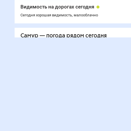
Видимость на дорогах сегодня
Сегодня хорошая видимость, малооблачно
Самур
— погода рядом
сегодня
25
°
Дербент
23
°
Касумкент
25
°
Дагестанские Огни
25
°
Белиджи
22
°
Куба
15
°
Ахты