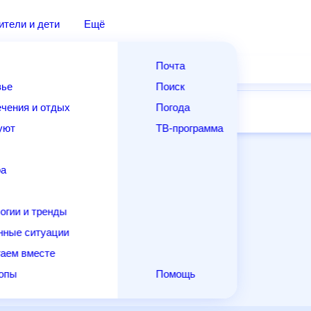
дители и дети
Ещё
Почта
овье
Поиск
лечения и отдых
Погода
ней
14 дней
Месяц
Выходные
Для садовода
и уют
ТВ-программа
т
ера
ологии и тренды
енные ситуации
егаем вместе
скопы
Помощь