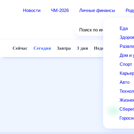
Новости
ЧМ-2026
Личные финансы
Ро
Еда
Поиск по интернету
Здор
Разв
Сейчас
Сегодня
Завтра
3 дня
Неделя
10 д
Дом 
Спор
Карь
Авто
Техн
Жизн
Сбер
Горо