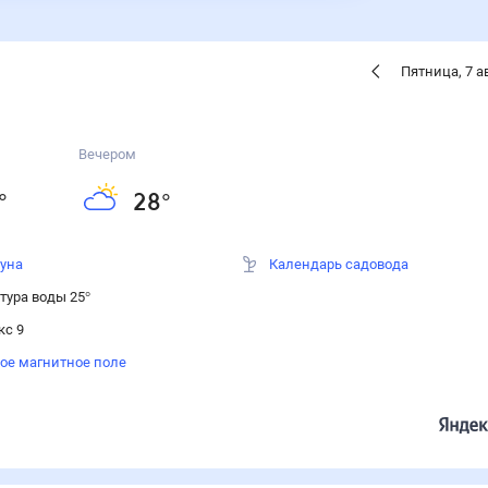
Пятница
,
7
а
Вечером
°
28
°
луна
Календарь садовода
тура воды 25°
кс 9
ое магнитное поле