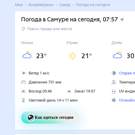
Мир
Азербайджан
Самур
Погода на сегодня
Погода в Самуре на сегодня
, 07:57
Поиск города или места
Ночью
Утром
Днём
23
°
21
°
30
Ветер 1 м/с
Старая 
Давление 731 мм
Темпера
Восход 05:46
Закат 19:57
UV-инде
Световой день 14 ч 11 мин
Спокойн
Как одеться сегодня