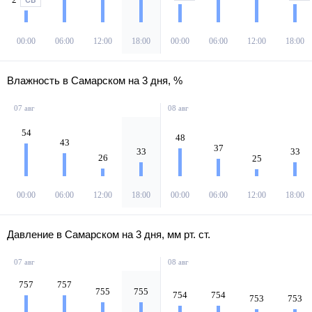
00:00
06:00
12:00
18:00
00:00
06:00
12:00
18:00
Влажность в Самарском на 3 дня, %
07 авг
08 авг
54
48
43
37
33
33
26
25
00:00
06:00
12:00
18:00
00:00
06:00
12:00
18:00
Давление в Самарском на 3 дня, мм рт. ст.
07 авг
08 авг
757
757
755
755
754
754
753
753