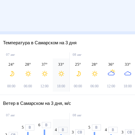
Температура в Самарском на 3 дня
07 авг
08 авг
24
°
28
°
37
°
33
°
25
°
28
°
36
°
33
°
00:00
06:00
12:00
18:00
00:00
06:00
12:00
18:00
Ветер в Самарском на 3 дня, м/с
07 авг
08 авг
6
В
5
5
В
В
4
4
В
В
3
3
СВ
СВ
2
СВ