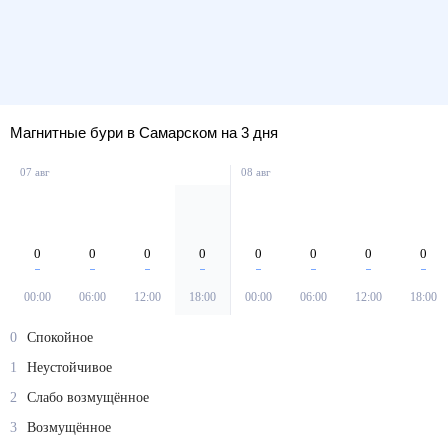
Магнитные бури в Самарском на 3 дня
07 авг
08 авг
0
0
0
0
0
0
0
0
00:00
06:00
12:00
18:00
00:00
06:00
12:00
18:00
0
Спокойное
1
Неустойчивое
2
Слабо возмущённое
3
Возмущённое
4
Магнитная буря