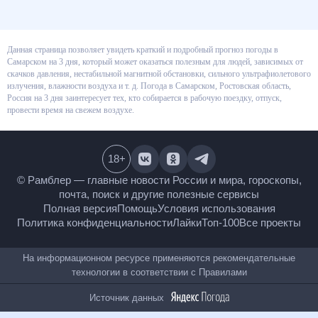
Данная страница позволяет увидеть краткий и подробный прогноз
погоды в Самарском на 3 дня, который может оказаться полезным для
людей, зависимых от скачков давления, нестабильной магнитной
обстановки, сильного ультрафиолетового излучения, влажности воздуха
и т. д. Погода в Самарском, Ростовская область, Россия на 3 дня
заинтересует тех, кто собирается в рабочую поездку, отпуск, провести
время на свежем воздухе.
18
+
© Рамблер — главные новости России и мира,
гороскопы, почта, поиск и другие полезные сервисы
Полная версия
Помощь
Условия использования
Политика конфиденциальности
Лайки
Топ-100
Все проекты
На информационном ресурсе применяются
рекомендательные технологии в соответствии с
Правилами
Источник данных