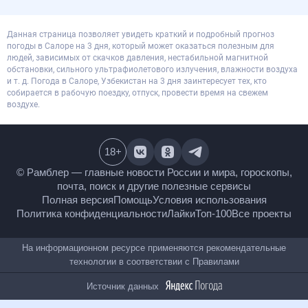
Данная страница позволяет увидеть краткий и подробный прогноз
погоды в Салоре на 3 дня, который может оказаться полезным для
людей, зависимых от скачков давления, нестабильной магнитной
обстановки, сильного ультрафиолетового излучения, влажности воздуха
и т. д. Погода в Салоре, Узбекистан на 3 дня заинтересует тех, кто
собирается в рабочую поездку, отпуск, провести время на свежем
воздухе.
18
+
© Рамблер — главные новости России и мира,
гороскопы, почта, поиск и другие полезные сервисы
Полная версия
Помощь
Условия использования
Политика конфиденциальности
Лайки
Топ-100
Все проекты
На информационном ресурсе применяются
рекомендательные технологии в соответствии с
Правилами
Источник данных