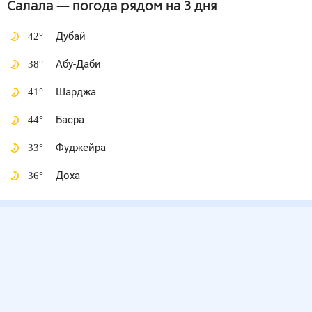
Салала
— погода рядом
на 3 дня
42
°
Дубай
38
°
Абу-Даби
41
°
Шарджа
44
°
Басра
33
°
Фуджейра
36
°
Доха