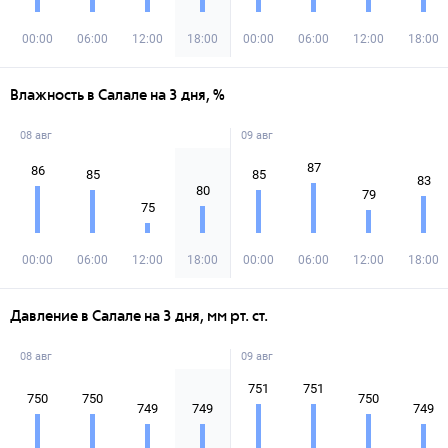
00:00
06:00
12:00
18:00
00:00
06:00
12:00
18:00
Влажность в Салале на 3 дня, %
08 авг
09 авг
87
86
85
85
83
80
79
75
00:00
06:00
12:00
18:00
00:00
06:00
12:00
18:00
Давление в Салале на 3 дня, мм рт. ст.
08 авг
09 авг
751
751
750
750
750
749
749
749