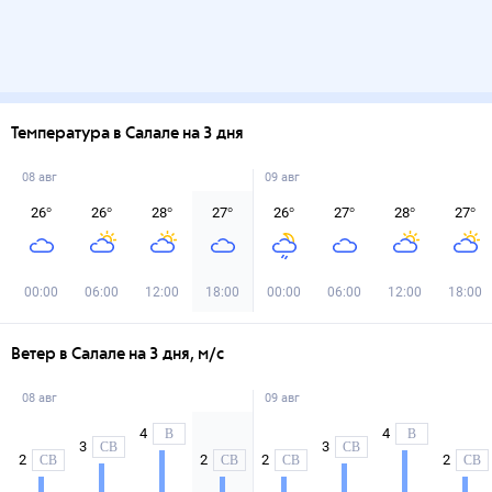
Температура в Салале на 3 дня
08 авг
09 авг
26
°
26
°
28
°
27
°
26
°
27
°
28
°
27
°
00:00
06:00
12:00
18:00
00:00
06:00
12:00
18:00
Ветер в Салале на 3 дня, м/с
08 авг
09 авг
4
4
В
В
3
3
СВ
СВ
2
2
2
2
СВ
СВ
СВ
СВ