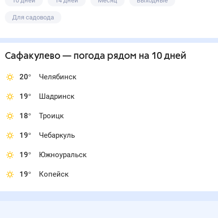
10 дней
14 дней
Месяц
Выходные
Для садовода
Сафакулево
— погода рядом
на 10 дней
20
°
Челябинск
19
°
Шадринск
18
°
Троицк
19
°
Чебаркуль
19
°
Южноуральск
19
°
Копейск