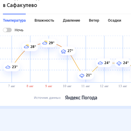
в Сафакулево
Температура
Влажность
Давление
Ветер
Осадки
Ночь
29°
28°
27°
24°
24°
23°
21°
7 авг
8 авг
9 авг
10 авг
11 авг
12 авг
13 авг
Источник данных