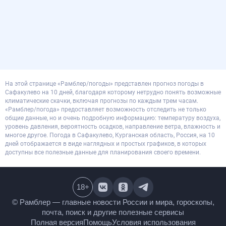
На этой странице «Рамблер/погоды» представлен прогноз погоды в
Сафакулево на 10 дней, благодаря которому нетрудно понять возможные
климатические скачки, включая прогнозы по каждым трем часам.
«Рамблер/погода» предоставляет возможность отследить не только
общие данные, но и очень подробную информацию: температуру воздуха,
уровень давления, вероятность осадков, направление ветра, влажность и
многое другое. Погода в Сафакулево, Курганская область, Россия, на 10
дней отображается в виде наглядных и простых графиков, в которых
доступны все полезные данные для планирования своего времени.
18
+
© Рамблер — главные новости России и мира,
гороскопы, почта, поиск и другие полезные сервисы
Полная версия
Помощь
Условия использования