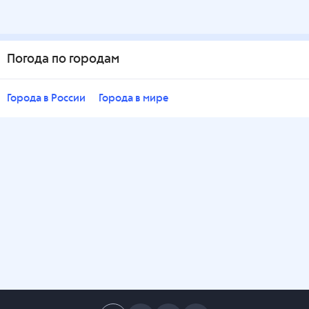
Погода по городам
Города в России
Города в мире