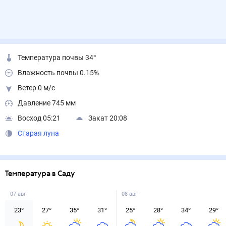
Температура почвы 34°
Влажность почвы 0.15%
Ветер 0 м/с
Давление 745 мм
Восход 05:21
Закат 20:08
Старая луна
Температура в Саду
07 авг
08 авг
23
°
27
°
35
°
31
°
25
°
28
°
34
°
29
°