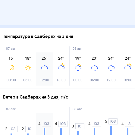
Температура в Садберях на 3 дня
07 авг
08 авг
15
°
18
°
26
°
24
°
19
°
20
°
24
°
24
°
00:00
06:00
12:00
18:00
00:00
06:00
12:00
18:00
Ветер в Садберях на 3 дня, м/с
07 авг
08 авг
5
ЮЗ
4
4
4
4
ЮЗ
ЮЗ
ЮЗ
З
3
Ю
2
2
СЗ
Ю