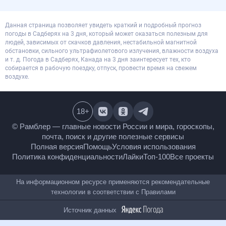
Данная страница позволяет увидеть краткий и подробный прогноз
погоды в Садберях на 3 дня, который может оказаться полезным для
людей, зависимых от скачков давления, нестабильной магнитной
обстановки, сильного ультрафиолетового излучения, влажности воздуха
и т. д. Погода в Садберях, Канада на 3 дня заинтересует тех, кто
собирается в рабочую поездку, отпуск, провести время на свежем
воздухе.
18
+
© Рамблер — главные новости России и мира,
гороскопы, почта, поиск и другие полезные сервисы
Полная версия
Помощь
Условия использования
Политика конфиденциальности
Лайки
Топ-100
Все проекты
На информационном ресурсе применяются
рекомендательные технологии в соответствии с
Правилами
Источник данных