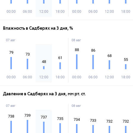
00:00
06:00
12:00
18:00
00:00
06:00
12:00
18:00
Влажность в Садберях на 3 дня, %
07 авг
08 авг
88
86
79
73
68
61
55
48
00:00
06:00
12:00
18:00
00:00
06:00
12:00
18:00
Давление в Садберях на 3 дня, мм рт. ст.
07 авг
08 авг
739
738
737
735
734
733
732
732