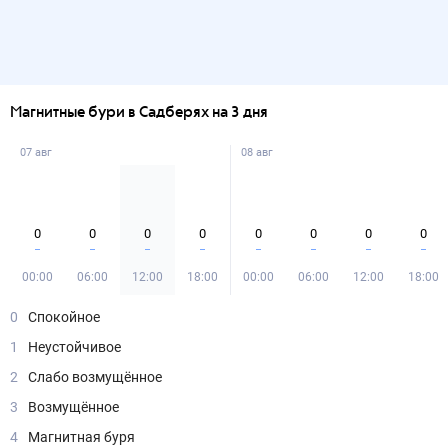
Магнитные бури в Садберях на 3 дня
07 авг
08 авг
0
0
0
0
0
0
0
0
00:00
06:00
12:00
18:00
00:00
06:00
12:00
18:00
0
Спокойное
1
Неустойчивое
2
Слабо возмущённое
3
Возмущённое
4
Магнитная буря