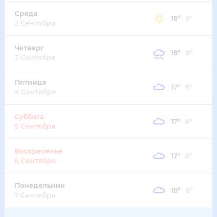
12
°
10
°
3
м/с
суббота
15 августа