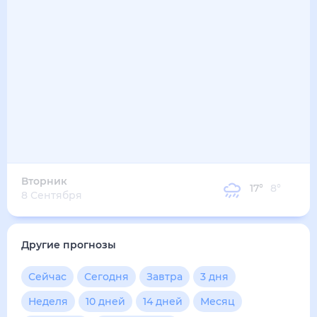
16
°
10
°