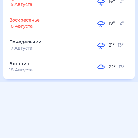
24
°
13
°
2
м/с
вторник
11 августа