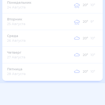
16
°
14
°
4
м/с
четверг
13 августа