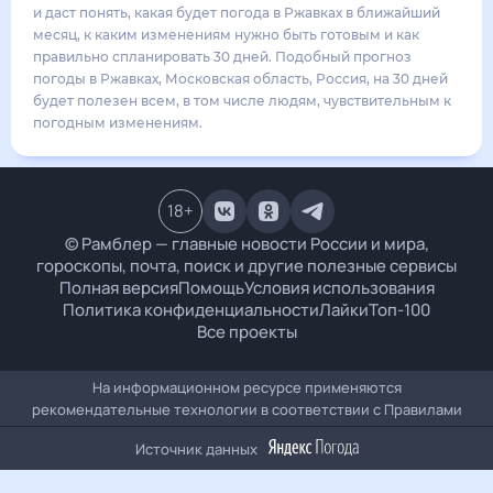
21
°
13
°
2
м/с
вторник
18 августа