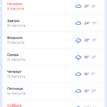
21
°
15
°
3
м/с
завтра
10 августа