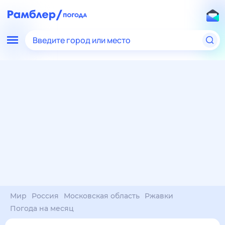
Введите город или место
Мир
Россия
Московская область
Ржавки
Погода на месяц
Погода на месяц (30 дней)
в Ржавках
9 авг
–
9 сен
янв
фев
мар
апр
май
июн
июл
авг
сен
окт
ноя
дек
Ночь
24°
23°
21°