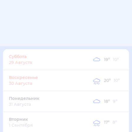
15
°
11
°
4
м/с
пятница
14 августа