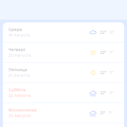
23
°
13
°
4
м/с
среда
12 августа