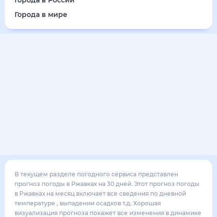
19
°
12
°
3
м/с
понедельник
17 августа