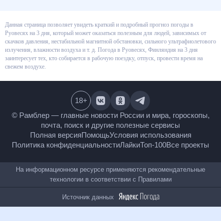
Данная страница позволяет увидеть краткий и подробный прогноз
погоды в Руовесях на 3 дня, который может оказаться полезным для
людей, зависимых от скачков давления, нестабильной магнитной
обстановки, сильного ультрафиолетового излучения, влажности воздуха
и т. д. Погода в Руовесях, Финляндия на 3 дня заинтересует тех, кто
собирается в рабочую поездку, отпуск, провести время на свежем
воздухе.
18
+
© Рамблер — главные новости России и мира,
гороскопы, почта, поиск и другие полезные сервисы
Полная версия
Помощь
Условия использования
Политика конфиденциальности
Лайки
Топ-100
Все проекты
На информационном ресурсе применяются
рекомендательные технологии в соответствии с
Правилами
Источник данных