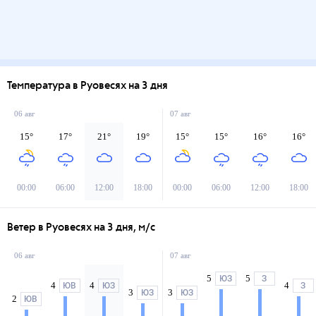
Температура в Руовесях на 3 дня
06 авг
07 авг
15
°
17
°
21
°
19
°
15
°
15
°
16
°
16
°
00:00
06:00
12:00
18:00
00:00
06:00
12:00
18:00
Ветер в Руовесях на 3 дня, м/с
06 авг
07 авг
5
5
ЮЗ
З
4
4
4
ЮВ
ЮЗ
З
3
3
ЮЗ
ЮЗ
2
ЮВ