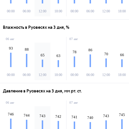
00:00
06:00
12:00
18:00
00:00
06:00
12:00
18:00
Влажность в Руовесях на 3 дня, %
06 авг
07 авг
93
88
86
78
70
66
65
63
00:00
06:00
12:00
18:00
00:00
06:00
12:00
18:00
Давление в Руовесях на 3 дня, мм рт. ст.
06 авг
07 авг
746
745
744
743
743
742
741
740