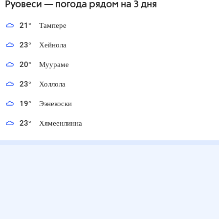
Руовеси
— погода рядом
на 3 дня
21
°
Тампере
23
°
Хейнола
20
°
Муураме
23
°
Холлола
19
°
Ээнекоски
23
°
Хямеенлинна