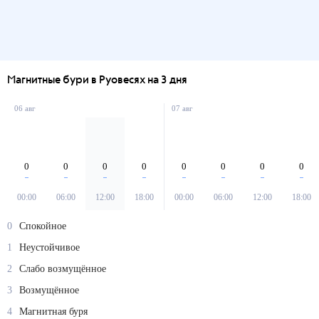
Магнитные бури в Руовесях на 3 дня
06 авг
07 авг
0
0
0
0
0
0
0
0
00:00
06:00
12:00
18:00
00:00
06:00
12:00
18:00
0
Спокойное
1
Неустойчивое
2
Слабо возмущённое
3
Возмущённое
4
Магнитная буря