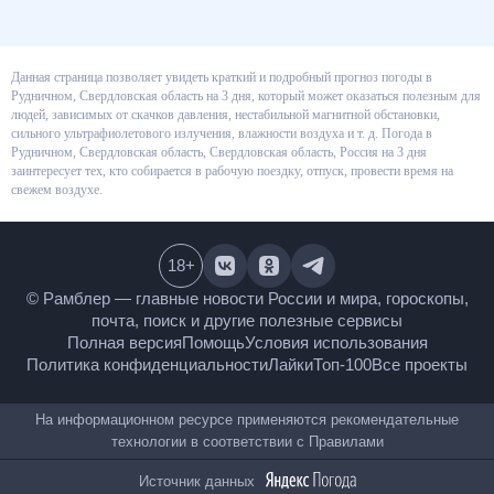
Данная страница позволяет увидеть краткий и подробный прогноз
погоды в Рудничном, Свердловская область на 3 дня, который может
оказаться полезным для людей, зависимых от скачков давления,
нестабильной магнитной обстановки, сильного ультрафиолетового
излучения, влажности воздуха и т. д. Погода в Рудничном, Свердловская
область, Свердловская область, Россия на 3 дня заинтересует тех, кто
собирается в рабочую поездку, отпуск, провести время на свежем
воздухе.
18
+
© Рамблер — главные новости России и мира,
гороскопы, почта, поиск и другие полезные сервисы
Полная версия
Помощь
Условия использования
Политика конфиденциальности
Лайки
Топ-100
Все проекты
На информационном ресурсе применяются
рекомендательные технологии в соответствии с
Правилами