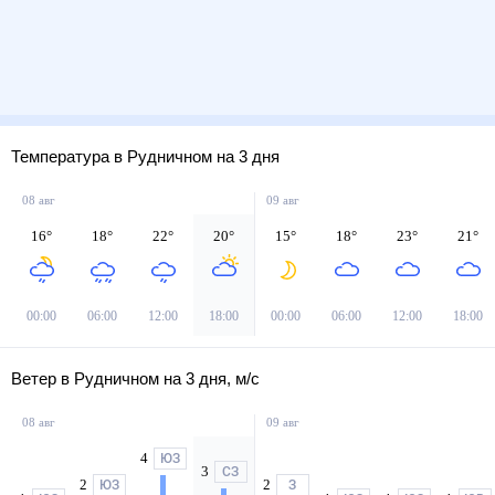
Температура в Рудничном на 3 дня
08 авг
09 авг
16
°
18
°
22
°
20
°
15
°
18
°
23
°
21
°
00:00
06:00
12:00
18:00
00:00
06:00
12:00
18:00
Ветер в Рудничном на 3 дня, м/с
08 авг
09 авг
4
ЮЗ
3
СЗ
2
2
ЮЗ
З