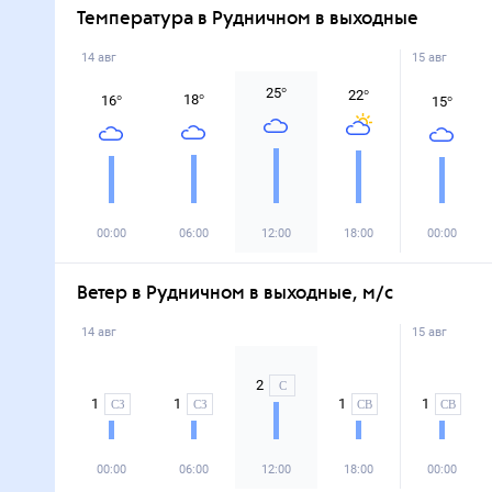
Температура в Рудничном в выходные
14 авг
15 авг
25
°
22
°
18
°
16
°
15
°
00:00
06:00
12:00
18:00
00:00
Ветер в Рудничном в выходные, м/с
14 авг
15 авг
2
С
1
1
1
1
СЗ
СЗ
СВ
СВ
00:00
06:00
12:00
18:00
00:00