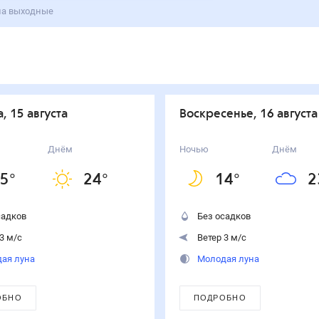
на выходные
а, 15 августа
воскресенье, 16 августа
Днём
Ночью
Днём
5
°
24
°
14
°
2
садков
Без осадков
3 м/с
Ветер 3 м/с
ая луна
Молодая луна
ОБНО
ПОДРОБНО