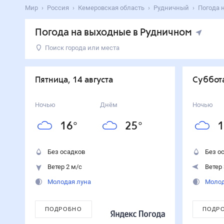
Мир
Россия
Кемеровская область
Рудничный
Погода 
Погода на выходные в Рудничном
Поиск города или места
День
Температура
Осадки
Ветер
Пятница
25
°
16
°
0
%
2
м/с
пятница, 14 августа
суббот
14
августа
Суббота
24
°
15
°
0
%
3
м/с
Ночью
Днём
Ночью
15
августа
16
°
25
°
1
Воскресенье
23
°
14
°
0
%
3
м/с
16
августа
Без осадков
Без о
Ветер 2 м/с
Ветер 
Молодая луна
Молод
ПОДРОБНО
ПОДР