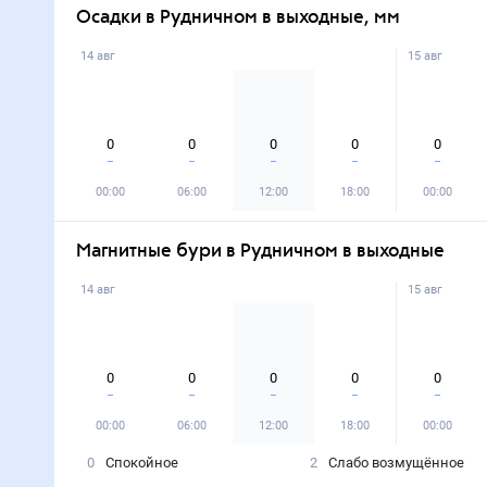
Осадки в Рудничном в выходные, мм
14 авг
15 авг
0
0
0
0
0
00:00
06:00
12:00
18:00
00:00
Магнитные бури в Рудничном в выходные
14 авг
15 авг
0
0
0
0
0
00:00
06:00
12:00
18:00
00:00
0
Спокойное
2
Слабо возмущённое