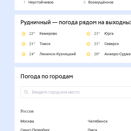
1
Неустойчивое
3
Возмущённое
Рудничный
— погода рядом
на выходны
22
°
Кемерово
21
°
Юрга
21
°
Томск
21
°
Северск
24
°
Ленинск-Кузнецкий
20
°
Анжеро-Судже
Погода по городам
Россия
Москва
Челябинск
Санкт-Петербург
Омск