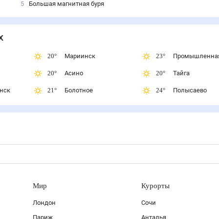
5
Большая магнитная буря
х
20
°
Мариинск
23
°
Промышленна
20
°
Асино
20
°
Тайга
нск
21
°
Болотное
24
°
Полысаево
Мир
Курорты
Лондон
Сочи
Париж
Анталья