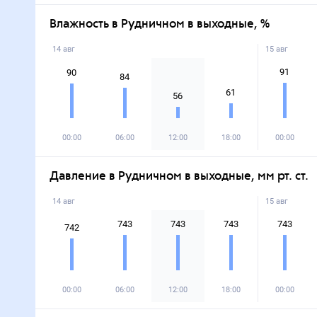
Влажность в Рудничном в выходные, %
14 авг
15 авг
91
90
84
61
56
00:00
06:00
12:00
18:00
00:00
Давление в Рудничном в выходные, мм рт. ст.
14 авг
15 авг
743
743
743
743
742
00:00
06:00
12:00
18:00
00:00