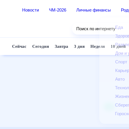
Новости
ЧМ-2026
Личные финансы
Ро
Еда
Поиск по интернету
Здор
Разв
Сейчас
Сегодня
Завтра
3 дня
Неделя
10 д
Дом 
Спор
Карь
Авто
Техн
Жизн
Сбер
Горо