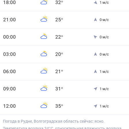
18
:00
32
°
1
м/с
21
:00
25
°
0
м/с
0
0
:00
22
°
0
м/с
0
3
:00
20
°
0
м/с
0
6
:00
21
°
1
м/с
0
9
:00
31
°
1
м/с
12
:00
35
°
1
м/с
Погода в Рудне, Волгоградская область сейчас: ясно.
Температура воздуха 34°С, относительная влажность воздуха