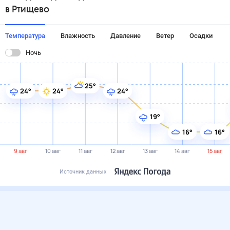
в Ртищево
Температура
Влажность
Давление
Ветер
Осадки
Ночь
25°
24°
24°
24°
19°
16°
16°
9 авг
10 авг
11 авг
12 авг
13 авг
14 авг
15 авг
Источник данных