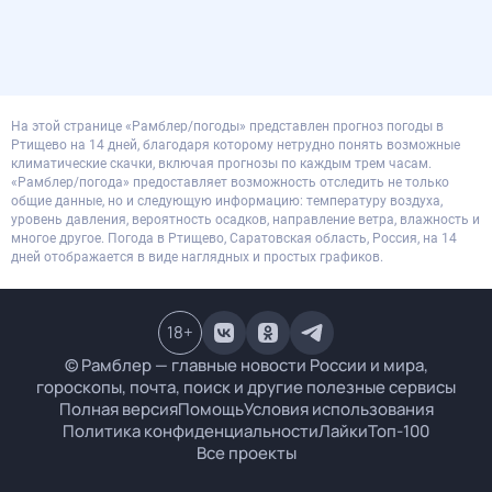
На этой странице «Рамблер/погоды» представлен прогноз погоды в
Ртищево на 14 дней, благодаря которому нетрудно понять возможные
климатические скачки, включая прогнозы по каждым трем часам.
«Рамблер/погода» предоставляет возможность отследить не только
общие данные, но и следующую информацию: температуру воздуха,
уровень давления, вероятность осадков, направление ветра, влажность и
многое другое. Погода в Ртищево, Саратовская область, Россия, на 14
дней отображается в виде наглядных и простых графиков.
18
+
© Рамблер — главные новости России и мира,
гороскопы, почта, поиск и другие полезные сервисы
Полная версия
Помощь
Условия использования
Политика конфиденциальности
Лайки
Топ-100
Все проекты