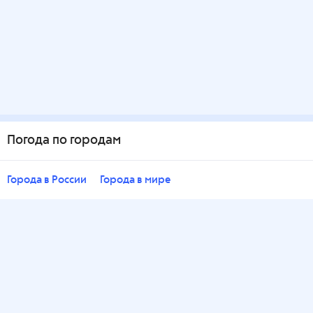
Погода по городам
Города в России
Города в мире