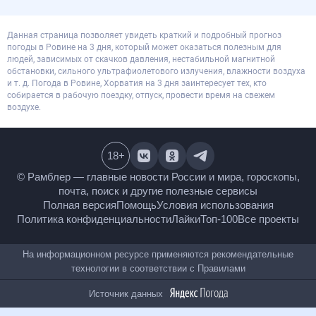
Данная страница позволяет увидеть краткий и подробный прогноз
погоды в Ровине на 3 дня, который может оказаться полезным для
людей, зависимых от скачков давления, нестабильной магнитной
обстановки, сильного ультрафиолетового излучения, влажности воздуха
и т. д. Погода в Ровине, Хорватия на 3 дня заинтересует тех, кто
собирается в рабочую поездку, отпуск, провести время на свежем
воздухе.
18
+
© Рамблер — главные новости России и мира,
гороскопы, почта, поиск и другие полезные сервисы
Полная версия
Помощь
Условия использования
Политика конфиденциальности
Лайки
Топ-100
Все проекты
На информационном ресурсе применяются
рекомендательные технологии в соответствии с
Правилами
Источник данных