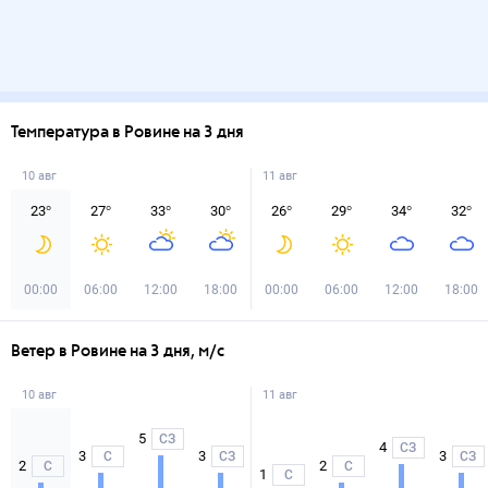
Температура в Ровине на 3 дня
10 авг
11 авг
23
°
27
°
33
°
30
°
26
°
29
°
34
°
32
°
00:00
06:00
12:00
18:00
00:00
06:00
12:00
18:00
Ветер в Ровине на 3 дня, м/с
10 авг
11 авг
5
СЗ
4
СЗ
3
3
3
С
СЗ
СЗ
2
2
С
С
1
С