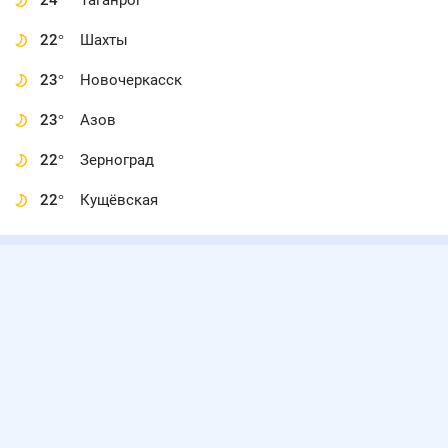
24
°
Таганрог
22
°
Шахты
23
°
Новочеркасск
23
°
Азов
22
°
Зерноград
22
°
Кущёвская