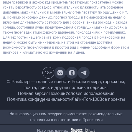
виде графиков и иконок, где кроме температурных показателей можно
узнать вероятность осадков, относительную влажность, атмосферное
давление, максимальную и минимальную температуру по ощущению и т.
д. Помимо основных данных, прогноз погоды в Романовской на неделю
включает длительность светового дня с обозначением восхода и захода
солнца, состояния луны, предупреждения о грядущих магнитных бурях, а
также перепадах атмосферного давления, похолоданиях и потеплениях.
Для тех гостей нашего сайта, кому подробная погода в Романовской на
неделю может быть не интересна, на этой же странице доступна
возможность переключения в простой вид с менее подробным форматом
прогноза и климатических изменений на 7 дней.
18
+
© Рамблер — главные новости России и мира,
гороскопы, почта, поиск и другие полезные сервисы
Полная версия
Помощь
Условия использования
Политика конфиденциальности
Лайки
Топ-100
Все проекты
На информационном ресурсе применяются
рекомендательные технологии в соответствии с
Правилами