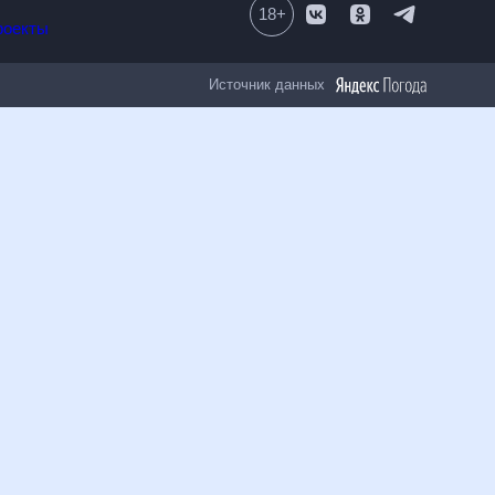
ые иконки и графики показывают прогноз погоды в Ролях на 9
влениях. Для таких пользователей, кто любит заранее
 изменения в погоде на каждые 3 часа. Расширенный вид
ля тех, кому подробная погода не нужна, можно переключиться
мируется на основе данных о погоде на аналогичные даты за