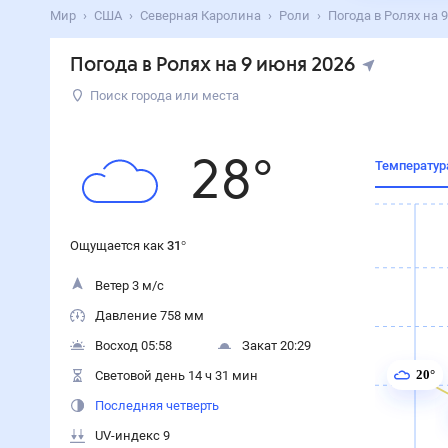
Поиск по интернету
Сейчас
Сегодня
Завтра
3 дня
Неделя
10 дней
14 дней
Месяц
Выходн
Мир
США
Северная Каролина
Роли
Погода в Ролях на 9 июня 2026
Погода в Ролях на 9 июня 202
Вторник
,
9
июня
Поиск города или места
28
°
Ощущается как
31
°
Ощущается как
31
°