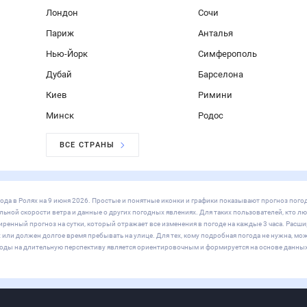
вгород
Казань
Челябинск
Омск
Самара
Ростов-на-Дону
Уфа
Красноя