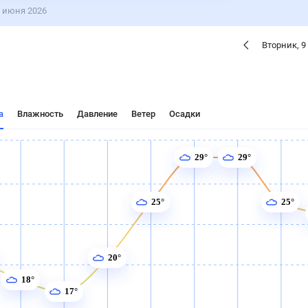
ые
Для садовода
6