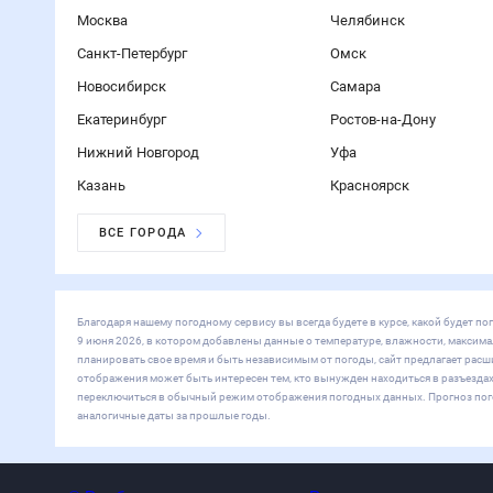
24
°
Фейетвилл
22
°
Гринсборо
21
°
Хай-Пойнт
22
°
Уинстон-Сейлем
Погода по городам
Россия
Москва
Санкт-Петербург
Новосибирск
Екатеринбург
Нижний Но
ВСЕ ГОРОДА
Мир
Лондон
Париж
Нью-Йорк
Дубай
Киев
Минск
Курорты