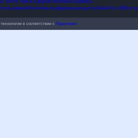
, какой будет погода в Ролях на 9 июня 2026. Простые и понятн
сти, максимальной скорости ветра и данные о других погодных я
редлагает расширенный прогноз на сутки, который отражает все
ся в разъездах или должен долгое время пребывать на улице. Д
ды на длительную перспективу является ориентировочным и фор
 почта, поиск и другие полезные сервисы
ехнологии в соответствии с
Правилами