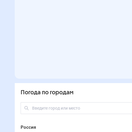
00:00
03:00
06:00
09:00
12:00
15:00
18:00
00:00
03:00
06:00
09:00
12:00
15:00
18:00
21:0
Температура, °C
20
18
17
20
25
29
29
25
Влажность, %
74
75
77
68
53
46
54
70
Давление, мм
760
760
760
761
760
758
756
756
Ветер, м/с
3
2
1
2
2
2
3
1
Осадки, мм
0
0
0
0
0
0
0
0
Роли
— погода рядом
на 9 июня 2026
24
°
Вашингтон
24
°
Филадельфия
23
°
Атланта
26
°
Балтимор
24
°
Ньюарк
21
°
Колумбус
21
°
Питтсбург
23
°
Кэри