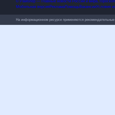
Сочи
Анталья
Симферополь
Барселона
Римини
Родос
ВСЕ СТРАНЫ
Благодаря нашему погодному сервису вы всегда будете в курсе
июня 2026, в котором добавлены данные о температуре, влажно
планировать свое время и быть независимым от погоды, сайт п
отображения может быть интересен тем, кто вынужден находить
в обычный режим отображения погодных данных. Прогноз пого
прошлые годы.
© Рамблер — главные новости России и мира, гороскопы,
Мобильная версия
Реклама
Помощь
Вакансии
Условия использования
Политика конфиденциальности
Лайки
Топ-100
Все проекты
18
+
На информационном ресурсе применяются рекомендательные т