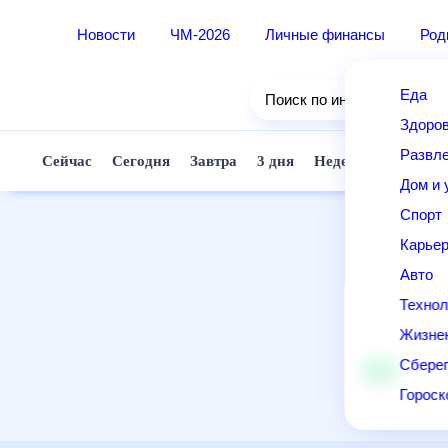
Новости
ЧМ-2026
Личные финансы
Родители и дети
Ещё
Еда
Здоровье
Развлечения и отдых
Дом и уют
Спорт
Карьера
Авто
Технологии и тренды
Жизненные ситуации
Сберегаем вместе
Гороскопы
Почта
Поиск
Погода
ТВ-программа
Помощь