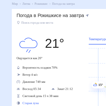
Мир
Литва
Рокишкис
Погода на завтра
Погода в Рокишкисе на завтра
Поиск города или места
21
°
Температур
Ощущается как
20
°
Вероятность осадков
70
%
Ветер 4 м/с
Давление 749 мм
15°
Восход 05:34
Закат 21:12
Световой день 15 ч 38 мин
Старая луна