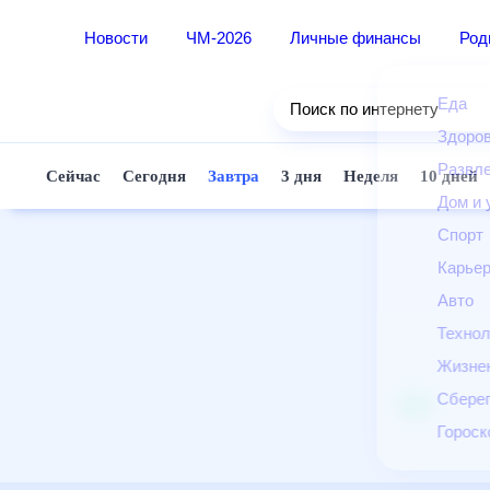
Новости
ЧМ-2026
Личные финансы
Ро
Еда
Поиск по интернету
Здор
Разв
Сейчас
Сегодня
Завтра
3 дня
Неделя
10 д
Дом 
Спор
Карь
Авто
Техн
Жизн
Сбер
Горо