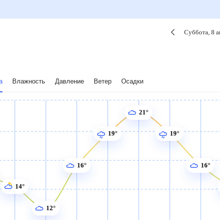
Суббота
,
8
а
а
Влажность
Давление
Ветер
Осадки
21°
19°
19°
16°
16°
14°
12°