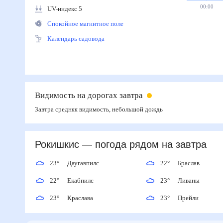
00:00
UV-индекс 5
Спокойное магнитное поле
Календарь садовода
Видимость на дорогах завтра
Завтра средняя видимость, небольшой дождь
Рокишкис
— погода рядом
на завтра
23
°
Даугавпилс
22
°
Браслав
22
°
Екабпилс
23
°
Ливаны
23
°
Краслава
23
°
Прейли