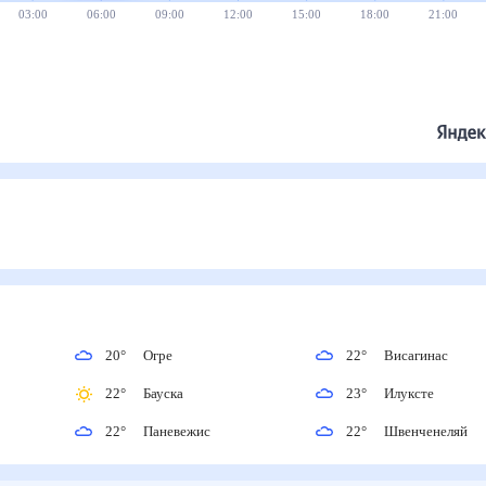
03:00
06:00
09:00
12:00
15:00
18:00
21:00
20
°
Огре
22
°
Висагинас
22
°
Бауска
23
°
Илуксте
22
°
Паневежис
22
°
Швенченеляй