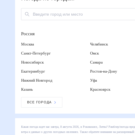
Россия
Москва
Челябинск
Санкт-Петербург
Омск
Новосибирск
Самара
Екатеринбург
Ростов-на-Дону
Нижний Новгород
Уфа
Казань
Красноярск
ВСЕ ГОРОДА
Какая погода ждет нас завтра, 8 августа 2026, в Рокишкисе, Литва? Рамблер/
температуре, влажности, скорости ветра и данные о других погодных явления