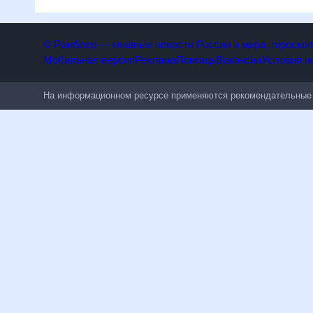
3 часа.
© Рамблер — главные новости России и мира, гороск
Мобильная версия
Реклама
Помощь
Вакансии
Условия
На информационном ресурсе применяются рекомендательн