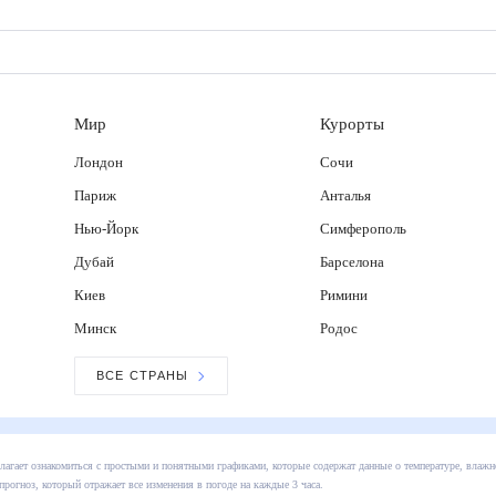
Мир
Курорты
Лондон
Сочи
Париж
Анталья
Нью-Йорк
Симферополь
Дубай
Барселона
Киев
Римини
Минск
Родос
ВСЕ СТРАНЫ
погода предлагает ознакомиться с простыми и понятными графиками, которые содержат данные
х. Также обратите внимание на расширенный прогноз, который отражает все изменения в пого