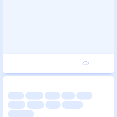
Среда
20
°
10
°
9 Сентября
Другие прогнозы
Сейчас
Сегодня
Завтра
3 дня
Неделя
10 дней
14 дней
Месяц