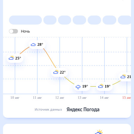
Погода на месяц (30 дней)
в Роговатом
10 авг
–
10 сен
Янв
Фев
Мар
Апр
Май
Ночь
28°
25°
22°
21°
19°
19°
10 авг
11 авг
12 авг
13 авг
14 авг
15 авг
Источник данных