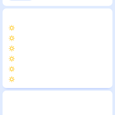
Выходные
Для садовода
Роговатое
— погода рядом
на месяц (30 дней)
22
°
Воронеж
22
°
Старый Оскол
22
°
Губкин
23
°
Алексеевка
23
°
Новый Оскол
22
°
Острогожск
Погода по городам