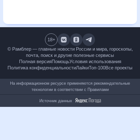
и даст понять, какая будет погода в Роговатом в ближайший
месяц, к каким изменениям нужно быть готовым и как
правильно спланировать 30 дней. Подобный прогноз
погоды в Роговатом, Белгородская область, Россия, на 30
дней будет полезен всем, в том числе людям,
чувствительным к погодным изменениям.
18
+
© Рамблер — главные новости России и мира,
гороскопы, почта, поиск и другие полезные сервисы
Полная версия
Помощь
Условия использования
Политика конфиденциальности
Лайки
Топ-100
Все проекты
На информационном ресурсе применяются
рекомендательные технологии в соответствии с
Правилами
Источник данных