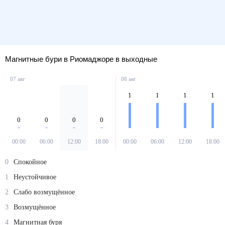
Магнитные бури в Риомаджоре в выходные
07 авг
08 авг
1
1
1
1
0
0
0
0
00:00
06:00
12:00
18:00
00:00
06:00
12:00
18:00
0
Спокойное
1
Неустойчивое
2
Слабо возмущённое
3
Возмущённое
4
Магнитная буря