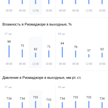
00:00
06:00
12:00
18:00
00:00
06:00
12:00
18:00
Влажность в Риомаджоре в выходные, %
07 авг
08 авг
90
84
75
71
70
62
62
57
00:00
06:00
12:00
18:00
00:00
06:00
12:00
18:00
Давление в Риомаджоре в выходные, мм рт. ст.
07 авг
08 авг
735
735
735
734
734
734
734
733