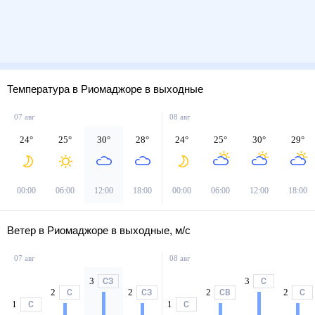
Температура в Риомаджоре в выходные
07 авг
08 авг
24
°
25
°
30
°
28
°
24
°
25
°
30
°
29
°
00:00
06:00
12:00
18:00
00:00
06:00
12:00
18:00
Ветер в Риомаджоре в выходные, м/с
07 авг
08 авг
3
3
СЗ
С
2
2
2
2
С
СЗ
СВ
С
1
1
С
С