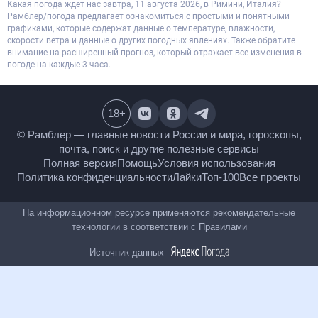
Какая погода ждет нас завтра, 11 августа 2026, в Римини, Италия?
Рамблер/погода предлагает ознакомиться с простыми и понятными
графиками, которые содержат данные о температуре, влажности,
скорости ветра и данные о других погодных явлениях. Также обратите
внимание на расширенный прогноз, который отражает все изменения в
погоде на каждые 3 часа.
18
+
© Рамблер — главные новости России и мира,
гороскопы, почта, поиск и другие полезные сервисы
Полная версия
Помощь
Условия использования
Политика конфиденциальности
Лайки
Топ-100
Все проекты
На информационном ресурсе применяются
рекомендательные технологии в соответствии с
Правилами
Источник данных