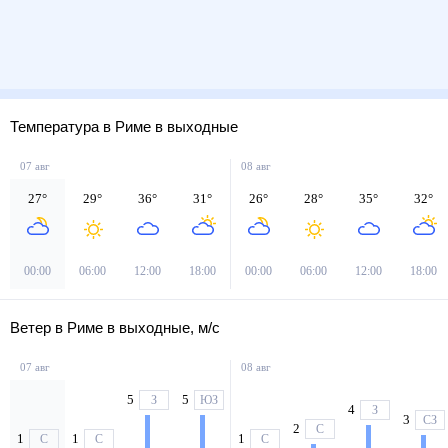
Температура в Риме в выходные
07 авг
08 авг
27
°
29
°
36
°
31
°
26
°
28
°
35
°
32
°
00:00
06:00
12:00
18:00
00:00
06:00
12:00
18:00
Ветер в Риме в выходные, м/с
07 авг
08 авг
5
5
З
ЮЗ
4
З
3
СЗ
2
С
1
1
1
С
С
С