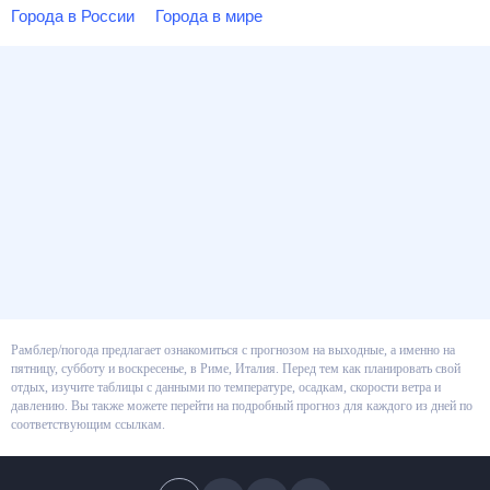
Города в России
Города в мире
Рамблер/погода предлагает ознакомиться с прогнозом на выходные, а
именно на пятницу, субботу и воскресенье, в Риме, Италия. Перед тем как
планировать свой отдых, изучите таблицы с данными по температуре,
осадкам, скорости ветра и давлению. Вы также можете перейти на
подробный прогноз для каждого из дней по соответствующим ссылкам.