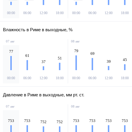
00:00
06:00
12:00
18:00
00:00
06:00
12:00
18:00
Влажность в Риме в выходные, %
07 авг
08 авг
79
77
69
61
51
45
39
37
00:00
06:00
12:00
18:00
00:00
06:00
12:00
18:00
Давление в Риме в выходные, мм рт. ст.
07 авг
08 авг
753
753
753
753
753
753
752
752