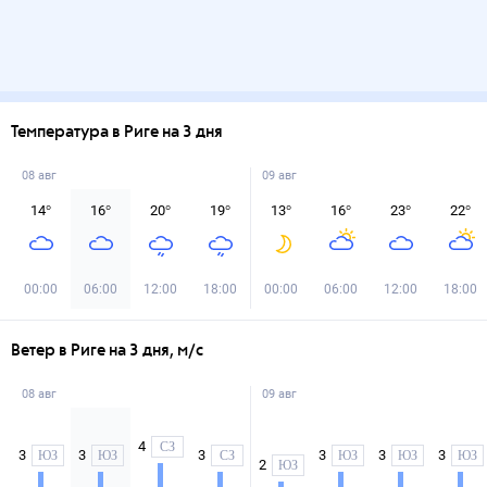
Температура в Риге на 3 дня
08 авг
09 авг
14
°
16
°
20
°
19
°
13
°
16
°
23
°
22
°
00:00
06:00
12:00
18:00
00:00
06:00
12:00
18:00
Ветер в Риге на 3 дня, м/с
08 авг
09 авг
4
СЗ
3
3
3
3
3
3
ЮЗ
ЮЗ
СЗ
ЮЗ
ЮЗ
ЮЗ
2
ЮЗ